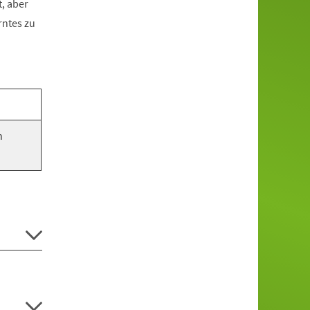
, aber
rntes zu
n
.