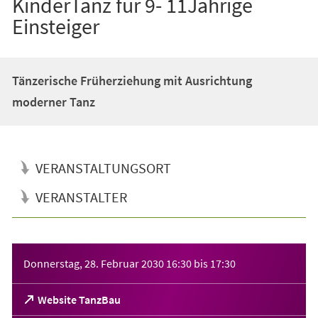
KinderTanz für 9- 11Jährige
Einsteiger
Tänzerische Früherziehung mit Ausrichtung
moderner Tanz
VERANSTALTUNGSORT
VERANSTALTER
Veranstaltungsinformationen
Donnerstag, 28. Februar 2030
16:30
bis
17:30
(Öffnet
Website TanzBau
in