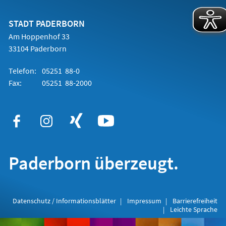
einem
neuen
Tab)
STADT PADERBORN
Am Hoppenhof 33
33104 Paderborn
Telefon:
05251 88-0
Fax:
05251 88-2000
Paderborn überzeugt.
Datenschutz / Informationsblätter
Impressum
Barrierefreiheit
Leichte Sprache