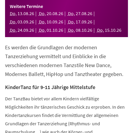
einem
Weitere Termine
neuen
Do
,
13
.
08
.
26
Do
,
20
.
08
.
26
Do
,
27
.
08
.
26
Tab)
Do
,
03
.
09
.
26
Do
,
10
.
09
.
26
Do
,
17
.
09
.
26
Do
,
24
.
09
.
26
Do
,
01
.
10
.
26
Do
,
08
.
10
.
26
Do
,
15
.
10
.
26
Es werden die Grundlagen der modernen
Tanzerziehung vermittelt und Einblicke in die
verschiedenen modernen Tanzstile New Dance,
Modernes Ballett, HipHop und Tanztheater gegeben.
KinderTanz für 9-11 Jährige Mittelstufe
Der TanzBau bietet vor allem Kindern vielfältige
Möglichkeiten ihr tänzerisches Geschick zu erproben. In den
Kindertanzkursen findet die Vermittlung der allgemeinen
Grundlagen der Tanzerziehung (Rhythmus- und
Raumschulung,...) wie auch der Körper- und