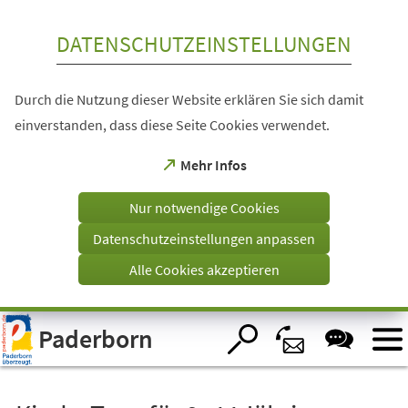
Inhalt anspringen
DATENSCHUTZEINSTELLUNGEN
Durch die Nutzung dieser Website erklären Sie sich damit
einverstanden, dass diese Seite Cookies verwendet.
(Öffnet
Mehr Infos
in
einem
Nur notwendige Cookies
neuen
Tab)
Datenschutzeinstellungen anpassen
Alle Cookies akzeptieren
Visuelle
Paderborn
Assistenzsoftware
öffnen.