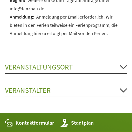
Weitere Kurse und Tage auf Anfrage unter
info@tanzbau.de
Anmeldung per Email erforderlich! Wir
bieten in den Ferien teilweise ein Ferienprogramm, die
Anmeldung hierzu erfolgt per Mail vor den Ferien.
VERANSTALTUNGSORT
VERANSTALTER
Kontaktformular
(Öffnet
Stadtplan
in