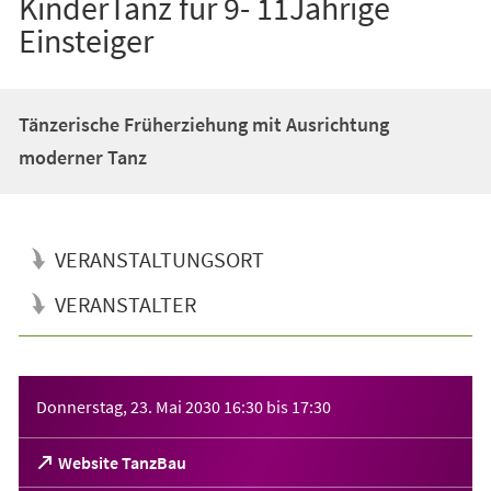
KinderTanz für 9- 11Jährige
Einsteiger
Tänzerische Früherziehung mit Ausrichtung
moderner Tanz
VERANSTALTUNGSORT
VERANSTALTER
Veranstaltungsinformationen
Donnerstag, 23. Mai 2030
16:30
bis
17:30
(Öffnet
Website TanzBau
in