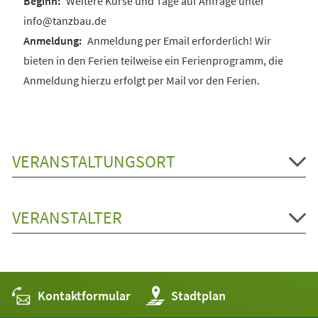
Weitere Kurse und Tage auf Anfrage unter
info@tanzbau.de
Anmeldung per Email erforderlich! Wir
bieten in den Ferien teilweise ein Ferienprogramm, die
Anmeldung hierzu erfolgt per Mail vor den Ferien.
VERANSTALTUNGSORT
VERANSTALTER
Kontaktformular
(Öffnet
Stadtplan
in