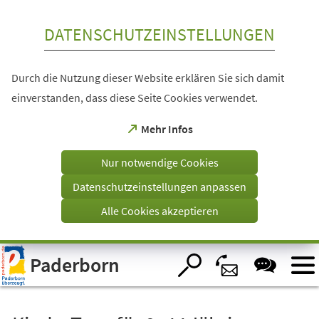
Inhalt anspringen
DATENSCHUTZEINSTELLUNGEN
Durch die Nutzung dieser Website erklären Sie sich damit
einverstanden, dass diese Seite Cookies verwendet.
(Öffnet
Mehr Infos
in
einem
Nur notwendige Cookies
neuen
Tab)
Datenschutzeinstellungen anpassen
Alle Cookies akzeptieren
Visuelle
Paderborn
Assistenzsoftware
öffnen.