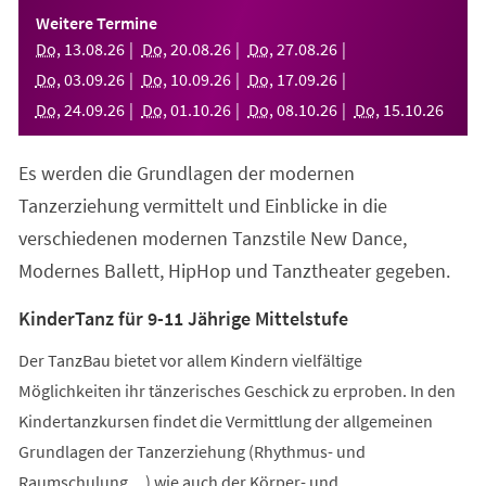
einem
Weitere Termine
neuen
Do
,
13
.
08
.
26
Do
,
20
.
08
.
26
Do
,
27
.
08
.
26
Tab)
Do
,
03
.
09
.
26
Do
,
10
.
09
.
26
Do
,
17
.
09
.
26
Do
,
24
.
09
.
26
Do
,
01
.
10
.
26
Do
,
08
.
10
.
26
Do
,
15
.
10
.
26
Es werden die Grundlagen der modernen
Tanzerziehung vermittelt und Einblicke in die
verschiedenen modernen Tanzstile New Dance,
Modernes Ballett, HipHop und Tanztheater gegeben.
KinderTanz für 9-11 Jährige Mittelstufe
Der TanzBau bietet vor allem Kindern vielfältige
Möglichkeiten ihr tänzerisches Geschick zu erproben. In den
Kindertanzkursen findet die Vermittlung der allgemeinen
Grundlagen der Tanzerziehung (Rhythmus- und
Raumschulung,...) wie auch der Körper- und