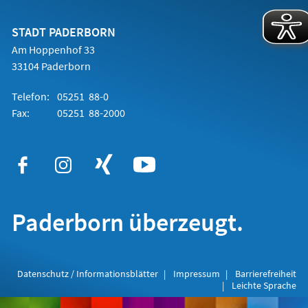
einem
neuen
Tab)
STADT PADERBORN
Am Hoppenhof 33
33104 Paderborn
Telefon:
05251 88-0
Fax:
05251 88-2000
Paderborn überzeugt.
Datenschutz / Informationsblätter
Impressum
Barrierefreiheit
Leichte Sprache