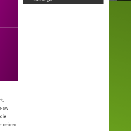
t,
 New
die
lgemeinen