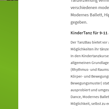
Tanzerziehung vermit
verschiedenen moder
Modernes Ballett, H
gegeben.
KinderTanz für 9-11 
Der TanzBau bietet vor 
Möglichkeiten ihr tänze
In den Kindertanzkursen
allgemeinen Grundlage
(Rhythmus- und Raumsch
Körper- und Bewegungs
Bewegungsmuster) statt
ausprobiert und umgese
Dance, Modernes Ballet
Möglichkeit, selbst zu 