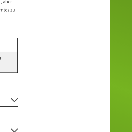
, aber
rntes zu
n
.