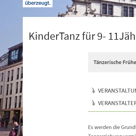
+
1
KinderTanz für 9- 11Jäh
Tänzerische Früh
VERANSTALTU
VERANSTALTE
Es werden die Grun
Veranstaltungsinformationen