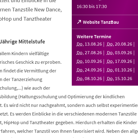
telt und Einblicke in die
16:30
bis
17:30
nen Tanzstile New Dance,
ipHop und Tanztheater
(Öffnet
Website TanzBau
in
einem
Weitere Termine
neuen
Jährige Mittelstufe
Do
,
13
.
08
.
26
Do
,
20
.
08
.
26
Tab)
Do
,
27
.
08
.
26
Do
,
03
.
09
.
26
allem Kindern vielfältige
Do
,
10
.
09
.
26
Do
,
17
.
09
.
26
risches Geschick zu erproben.
Do
,
24
.
09
.
26
Do
,
01
.
10
.
26
 findet die Vermittlung der
Do
,
08
.
10
.
26
Do
,
15
.
10
.
26
n der Tanzerziehung
ulung,...) wie auch der
bildung (Haltungsschulung und Optimierung der kindlichen
. Es wird nicht nur nachgeahmt, sondern auch selbst experimentier
tzt. Es werden Einblicke in die verschiedenen modernen Tanzstile
t, HipHop und Tanztheater gegeben. Hierdurch erhalten die Kinder 
erfahren, welcher Tanzstil von Ihnen favorisiert wird. Neben den al