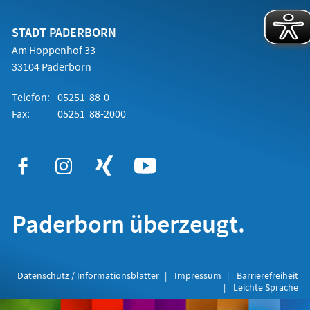
einem
neuen
Tab)
STADT PADERBORN
Am Hoppenhof 33
33104 Paderborn
Telefon:
05251 88-0
Fax:
05251 88-2000
Paderborn überzeugt.
Datenschutz / Informationsblätter
Impressum
Barrierefreiheit
Leichte Sprache