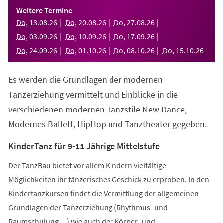
einem
Weitere Termine
neuen
Do
,
13
.
08
.
26
Do
,
20
.
08
.
26
Do
,
27
.
08
.
26
Tab)
Do
,
03
.
09
.
26
Do
,
10
.
09
.
26
Do
,
17
.
09
.
26
Do
,
24
.
09
.
26
Do
,
01
.
10
.
26
Do
,
08
.
10
.
26
Do
,
15
.
10
.
26
Es werden die Grundlagen der modernen
Tanzerziehung vermittelt und Einblicke in die
verschiedenen modernen Tanzstile New Dance,
Modernes Ballett, HipHop und Tanztheater gegeben.
KinderTanz für 9-11 Jährige Mittelstufe
Der TanzBau bietet vor allem Kindern vielfältige
Möglichkeiten ihr tänzerisches Geschick zu erproben. In den
Kindertanzkursen findet die Vermittlung der allgemeinen
Grundlagen der Tanzerziehung (Rhythmus- und
Raumschulung,...) wie auch der Körper- und