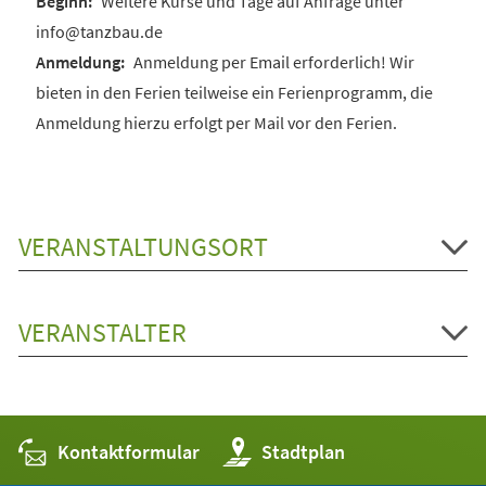
Weitere Kurse und Tage auf Anfrage unter
info@tanzbau.de
Anmeldung per Email erforderlich! Wir
bieten in den Ferien teilweise ein Ferienprogramm, die
Anmeldung hierzu erfolgt per Mail vor den Ferien.
VERANSTALTUNGSORT
VERANSTALTER
Kontaktformular
(Öffnet
Stadtplan
in