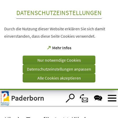
Inhalt anspringen
DATENSCHUTZEINSTELLUNGEN
Durch die Nutzung dieser Website erklären Sie sich damit
einverstanden, dass diese Seite Cookies verwendet.
(Öffnet
Mehr Infos
in
einem
Nur notwendige Cookies
neuen
Tab)
Datenschutzeinstellungen anpassen
Alle Cookies akzeptieren
Visuelle
Paderborn
Assistenzsoftware
öffnen.