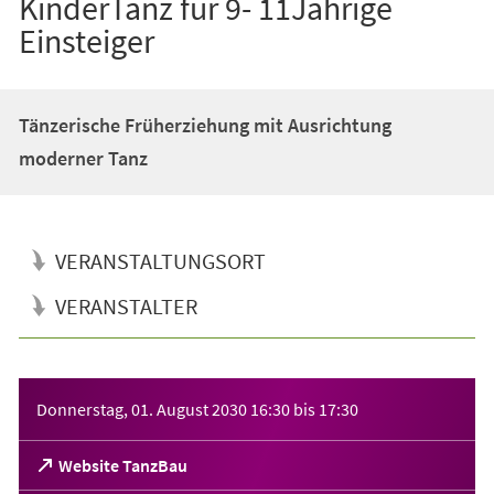
KinderTanz für 9- 11Jährige
Einsteiger
Tänzerische Früherziehung mit Ausrichtung
moderner Tanz
VERANSTALTUNGSORT
VERANSTALTER
Veranstaltungsinformationen
Donnerstag, 01. August 2030
16:30
bis
17:30
(Öffnet
Website TanzBau
in