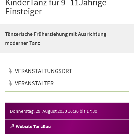
KinderTanz für 9- 11Jährige
Einsteiger
Tänzerische Früherziehung mit Ausrichtung
moderner Tanz
VERANSTALTUNGSORT
VERANSTALTER
Veranstaltungsinformationen
Donnerstag, 29. August 2030
16:30
bis
17:30
(Öffnet
Website TanzBau
in