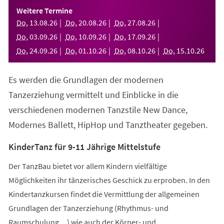
einem
Weitere Termine
neuen
Do
,
13
.
08
.
26
Do
,
20
.
08
.
26
Do
,
27
.
08
.
26
Tab)
Do
,
03
.
09
.
26
Do
,
10
.
09
.
26
Do
,
17
.
09
.
26
Do
,
24
.
09
.
26
Do
,
01
.
10
.
26
Do
,
08
.
10
.
26
Do
,
15
.
10
.
26
Es werden die Grundlagen der modernen
Tanzerziehung vermittelt und Einblicke in die
verschiedenen modernen Tanzstile New Dance,
Modernes Ballett, HipHop und Tanztheater gegeben.
KinderTanz für 9-11 Jährige Mittelstufe
Der TanzBau bietet vor allem Kindern vielfältige
Möglichkeiten ihr tänzerisches Geschick zu erproben. In den
Kindertanzkursen findet die Vermittlung der allgemeinen
Grundlagen der Tanzerziehung (Rhythmus- und
Raumschulung,...) wie auch der Körper- und