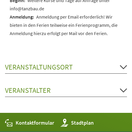
Weitere Kurse und Tage auf Anfrage unter
info@tanzbau.de
Anmeldung per Email erforderlich! Wir
bieten in den Ferien teilweise ein Ferienprogramm, die
Anmeldung hierzu erfolgt per Mail vor den Ferien.
VERANSTALTUNGSORT
VERANSTALTER
Kontaktformular
(Öffnet
Stadtplan
in