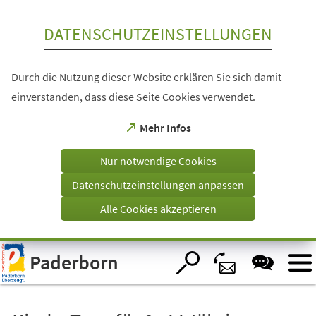
Inhalt anspringen
DATENSCHUTZEINSTELLUNGEN
Durch die Nutzung dieser Website erklären Sie sich damit
einverstanden, dass diese Seite Cookies verwendet.
(Öffnet
Mehr Infos
in
einem
Nur notwendige Cookies
neuen
Tab)
Datenschutzeinstellungen anpassen
Alle Cookies akzeptieren
Visuelle
Paderborn
Assistenzsoftware
öffnen.