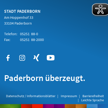
einem
neuen
Tab)
STADT PADERBORN
Am Hoppenhof 33
33104 Paderborn
Telefon:
05251 88-0
Fax:
05251 88-2000
Paderborn überzeugt.
Datenschutz / Informationsblätter
Impressum
Barrierefreiheit
Leichte Sprache