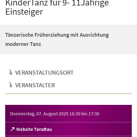
KinderTanz für 9- 11Jährige
Einsteiger
Tänzerische Früherziehung mit Ausrichtung
moderner Tanz
VERANSTALTUNGSORT
VERANSTALTER
Veranstaltungsinformationen
Donnerstag, 07. August 2025
16:30
bis
17:30
(Öffnet
Website TanzBau
in