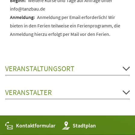
Weitere Kurse und Tage auf Anfrage unter
info@tanzbau.de
Anmeldung per Email erforderlich! Wir
bieten in den Ferien teilweise ein Ferienprogramm, die
Anmeldung hierzu erfolgt per Mail vor den Ferien.
VERANSTALTUNGSORT
VERANSTALTER
Kontaktformular
(Öffnet
Stadtplan
in