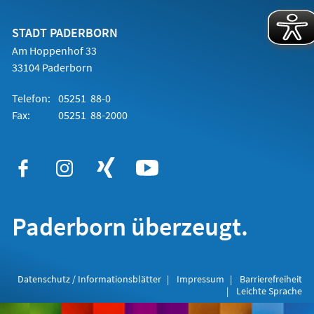
einem
neuen
Tab)
STADT PADERBORN
Am Hoppenhof 33
33104 Paderborn
Telefon:
05251 88-0
Fax:
05251 88-2000
Paderborn überzeugt.
Datenschutz / Informationsblätter
Impressum
Barrierefreiheit
Leichte Sprache