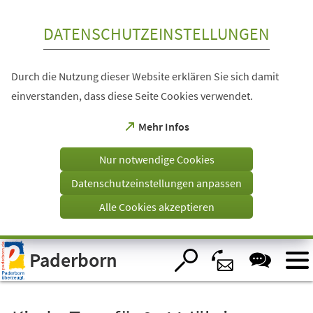
Inhalt anspringen
DATENSCHUTZEINSTELLUNGEN
Durch die Nutzung dieser Website erklären Sie sich damit
einverstanden, dass diese Seite Cookies verwendet.
(Öffnet
Mehr Infos
in
einem
Nur notwendige Cookies
neuen
Tab)
Datenschutzeinstellungen anpassen
Alle Cookies akzeptieren
Visuelle
Paderborn
Assistenzsoftware
öffnen.