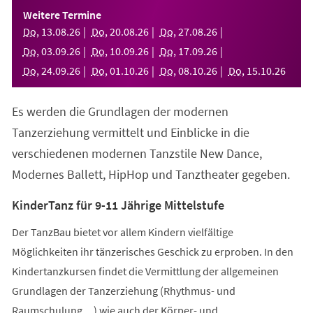
einem
Weitere Termine
neuen
Do
,
13
.
08
.
26
Do
,
20
.
08
.
26
Do
,
27
.
08
.
26
Tab)
Do
,
03
.
09
.
26
Do
,
10
.
09
.
26
Do
,
17
.
09
.
26
Do
,
24
.
09
.
26
Do
,
01
.
10
.
26
Do
,
08
.
10
.
26
Do
,
15
.
10
.
26
Es werden die Grundlagen der modernen
Tanzerziehung vermittelt und Einblicke in die
verschiedenen modernen Tanzstile New Dance,
Modernes Ballett, HipHop und Tanztheater gegeben.
KinderTanz für 9-11 Jährige Mittelstufe
Der TanzBau bietet vor allem Kindern vielfältige
Möglichkeiten ihr tänzerisches Geschick zu erproben. In den
Kindertanzkursen findet die Vermittlung der allgemeinen
Grundlagen der Tanzerziehung (Rhythmus- und
Raumschulung,...) wie auch der Körper- und