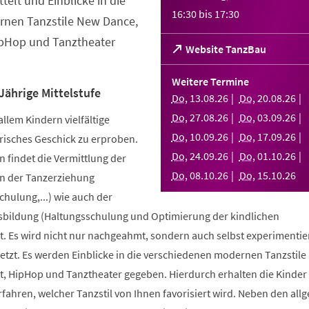
telt und Einblicke in die
16:30
bis
17:30
nen Tanzstile New Dance,
ipHop und Tanztheater
(Öffnet
Website TanzBau
in
einem
Weitere Termine
neuen
Jährige Mittelstufe
Do
,
13
.
08
.
26
Do
,
20
.
08
.
26
Tab)
Do
,
27
.
08
.
26
Do
,
03
.
09
.
26
allem Kindern vielfältige
Do
,
10
.
09
.
26
Do
,
17
.
09
.
26
risches Geschick zu erproben.
Do
,
24
.
09
.
26
Do
,
01
.
10
.
26
 findet die Vermittlung der
Do
,
08
.
10
.
26
Do
,
15
.
10
.
26
n der Tanzerziehung
ulung,...) wie auch der
bildung (Haltungsschulung und Optimierung der kindlichen
. Es wird nicht nur nachgeahmt, sondern auch selbst experimentier
tzt. Es werden Einblicke in die verschiedenen modernen Tanzstile
t, HipHop und Tanztheater gegeben. Hierdurch erhalten die Kinder 
erfahren, welcher Tanzstil von Ihnen favorisiert wird. Neben den al