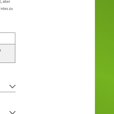
, aber
rntes zu
n
.