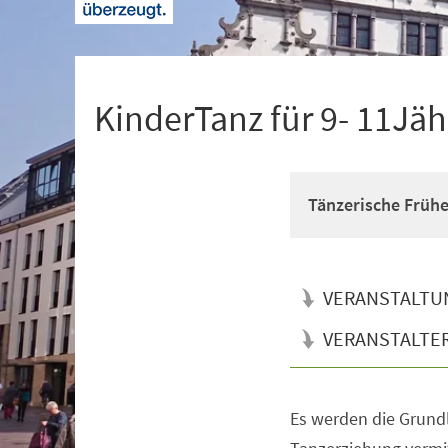
+
1
KinderTanz für 9- 11Jäh
Tänzerische Früh
VERANSTALTU
VERANSTALTE
Es werden die Grun
Veranstaltungsinformationen