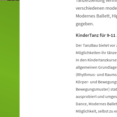
Tanzerziehung vermit
verschiedenen moder
Modernes Ballett, H
gegeben.
KinderTanz für 9-11 
Der TanzBau bietet vor 
Möglichkeiten ihr tänze
In den Kindertanzkursen
allgemeinen Grundlage
(Rhythmus- und Raumsch
Körper- und Bewegungs
Bewegungsmuster) statt
ausprobiert und umgese
Dance, Modernes Ballet
Möglichkeit, selbst zu 