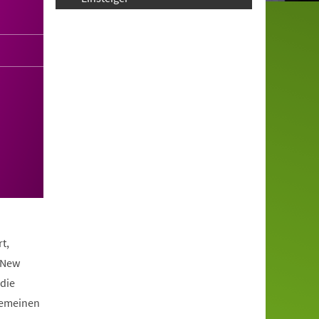
t,
 New
die
lgemeinen