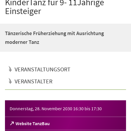
KinderTanz für 9- 11Jährige
Einsteiger
Tänzerische Früherziehung mit Ausrichtung
moderner Tanz
VERANSTALTUNGSORT
VERANSTALTER
Veranstaltungsinformationen
Donnerstag, 28. November 2030
16:30
bis
17:30
(Öffnet
Website TanzBau
in