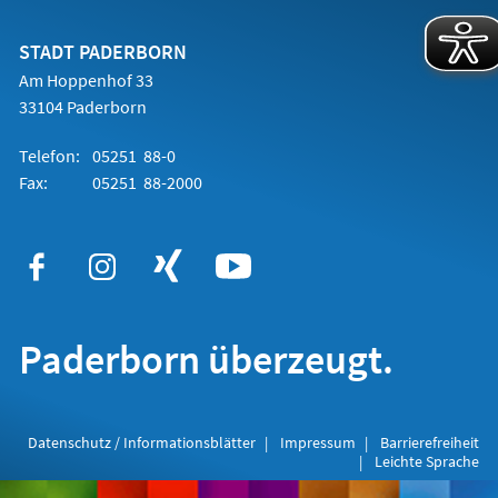
einem
neuen
Tab)
STADT PADERBORN
Am Hoppenhof 33
33104 Paderborn
Telefon:
05251 88-0
Fax:
05251 88-2000
Paderborn überzeugt.
Datenschutz / Informationsblätter
Impressum
Barrierefreiheit
Leichte Sprache