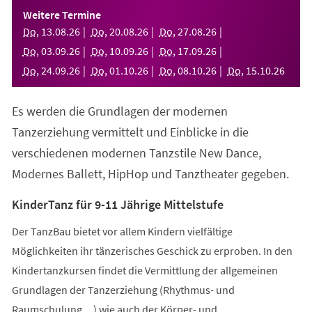
einem
Weitere Termine
neuen
Do
,
13
.
08
.
26
Do
,
20
.
08
.
26
Do
,
27
.
08
.
26
Tab)
Do
,
03
.
09
.
26
Do
,
10
.
09
.
26
Do
,
17
.
09
.
26
Do
,
24
.
09
.
26
Do
,
01
.
10
.
26
Do
,
08
.
10
.
26
Do
,
15
.
10
.
26
Es werden die Grundlagen der modernen
Tanzerziehung vermittelt und Einblicke in die
verschiedenen modernen Tanzstile New Dance,
Modernes Ballett, HipHop und Tanztheater gegeben.
KinderTanz für 9-11 Jährige Mittelstufe
Der TanzBau bietet vor allem Kindern vielfältige
Möglichkeiten ihr tänzerisches Geschick zu erproben. In den
Kindertanzkursen findet die Vermittlung der allgemeinen
Grundlagen der Tanzerziehung (Rhythmus- und
Raumschulung,...) wie auch der Körper- und