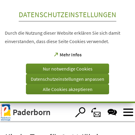
Inhalt anspringen
DATENSCHUTZEINSTELLUNGEN
Durch die Nutzung dieser Website erklären Sie sich damit
einverstanden, dass diese Seite Cookies verwendet.
(Öffnet
Mehr Infos
in
einem
Nur notwendige Cookies
neuen
Tab)
Datenschutzeinstellungen anpassen
Alle Cookies akzeptieren
Visuelle
Paderborn
Assistenzsoftware
öffnen.