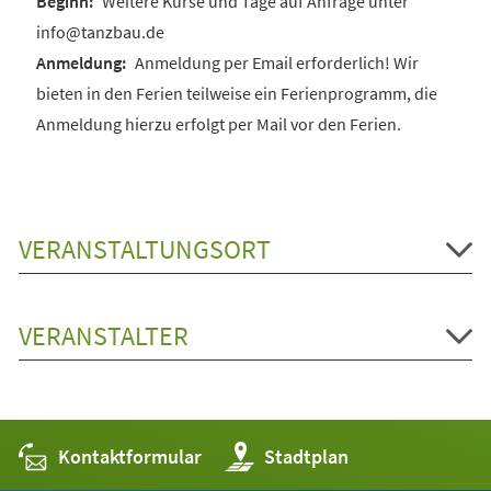
Weitere Kurse und Tage auf Anfrage unter
info@tanzbau.de
Anmeldung per Email erforderlich! Wir
bieten in den Ferien teilweise ein Ferienprogramm, die
Anmeldung hierzu erfolgt per Mail vor den Ferien.
VERANSTALTUNGSORT
VERANSTALTER
Kontaktformular
(Öffnet
Stadtplan
in