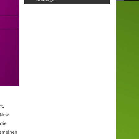
t,
 New
die
lgemeinen