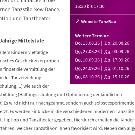
telt und Einblicke in die
16:30
bis
17:30
nen Tanzstile New Dance,
ipHop und Tanztheater
(Öffnet
Website TanzBau
in
einem
Weitere Termine
neuen
Jährige Mittelstufe
Do
,
13
.
08
.
26
Do
,
20
.
08
.
26
Tab)
Do
,
27
.
08
.
26
Do
,
03
.
09
.
26
allem Kindern vielfältige
Do
,
10
.
09
.
26
Do
,
17
.
09
.
26
risches Geschick zu erproben.
Do
,
24
.
09
.
26
Do
,
01
.
10
.
26
 findet die Vermittlung der
Do
,
08
.
10
.
26
Do
,
15
.
10
.
26
n der Tanzerziehung
ulung,...) wie auch der
bildung (Haltungsschulung und Optimierung der kindlichen
. Es wird nicht nur nachgeahmt, sondern auch selbst experimentier
tzt. Es werden Einblicke in die verschiedenen modernen Tanzstile
t, HipHop und Tanztheater gegeben. Hierdurch erhalten die Kinder 
erfahren, welcher Tanzstil von Ihnen favorisiert wird. Neben den al