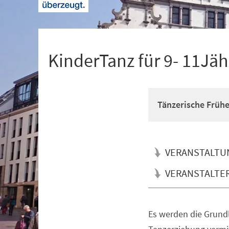
+
1
KinderTanz für 9- 11Jäh
Tänzerische Früh
VERANSTALTU
VERANSTALTE
Es werden die Grun
Veranstaltungsinformationen