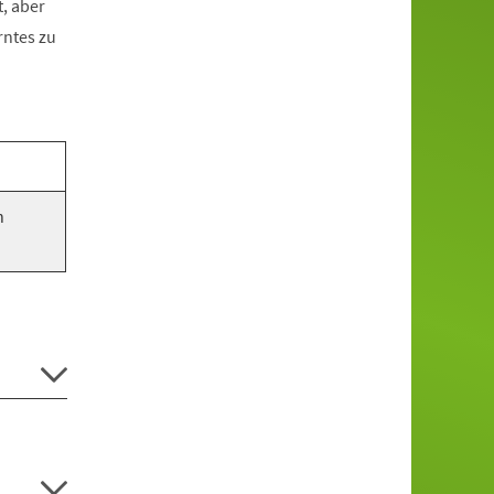
, aber
rntes zu
n
.