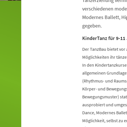
Tanzerziehung vermit
verschiedenen moder
Modernes Ballett, H
gegeben.
KinderTanz für 9-11 
Der TanzBau bietet vor 
Möglichkeiten ihr tänze
In den Kindertanzkursen
allgemeinen Grundlage
(Rhythmus- und Raumsch
Körper- und Bewegungs
Bewegungsmuster) statt
ausprobiert und umgese
Dance, Modernes Ballet
Möglichkeit, selbst zu 