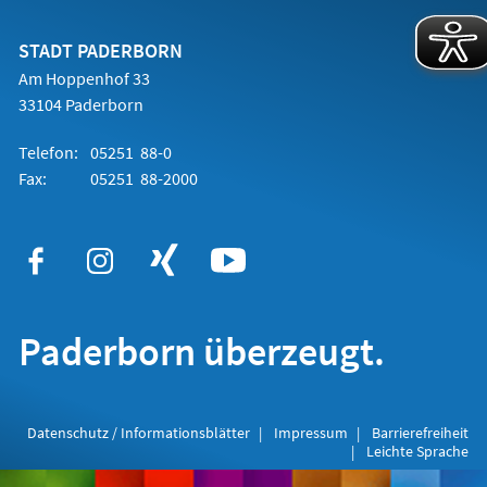
einem
neuen
Tab)
STADT PADERBORN
Am Hoppenhof 33
33104 Paderborn
Telefon:
05251 88-0
Fax:
05251 88-2000
Paderborn überzeugt.
Datenschutz / Informationsblätter
Impressum
Barrierefreiheit
Leichte Sprache