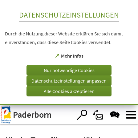
Inhalt anspringen
DATENSCHUTZEINSTELLUNGEN
Durch die Nutzung dieser Website erklären Sie sich damit
einverstanden, dass diese Seite Cookies verwendet.
(Öffnet
Mehr Infos
in
einem
Nur notwendige Cookies
neuen
Tab)
Datenschutzeinstellungen anpassen
Alle Cookies akzeptieren
Visuelle
Paderborn
Assistenzsoftware
öffnen.