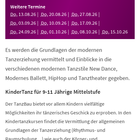
einem
Weitere Termine
neuen
Do
,
13
.
08
.
26
Do
,
20
.
08
.
26
Do
,
27
.
08
.
26
Tab)
Do
,
03
.
09
.
26
Do
,
10
.
09
.
26
Do
,
17
.
09
.
26
Do
,
24
.
09
.
26
Do
,
01
.
10
.
26
Do
,
08
.
10
.
26
Do
,
15
.
10
.
26
Es werden die Grundlagen der modernen
Tanzerziehung vermittelt und Einblicke in die
verschiedenen modernen Tanzstile New Dance,
Modernes Ballett, HipHop und Tanztheater gegeben.
KinderTanz für 9-11 Jährige Mittelstufe
Der TanzBau bietet vor allem Kindern vielfältige
Möglichkeiten ihr tänzerisches Geschick zu erproben. In den
Kindertanzkursen findet die Vermittlung der allgemeinen
Grundlagen der Tanzerziehung (Rhythmus- und
Raumschulung,...) wie auch der Körper- und