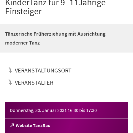
KinderTanz für 9- 11Jährige
Einsteiger
Tänzerische Früherziehung mit Ausrichtung
moderner Tanz
VERANSTALTUNGSORT
VERANSTALTER
Veranstaltungsinformationen
Donnerstag, 30. Januar 2031
16:30
bis
17:30
(Öffnet
Website TanzBau
in