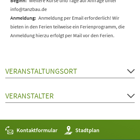
Weitere Kurse und Tage auf Anfrage unter
info@tanzbau.de
Anmeldung per Email erforderlich! Wir
bieten in den Ferien teilweise ein Ferienprogramm, die
Anmeldung hierzu erfolgt per Mail vor den Ferien.
VERANSTALTUNGSORT
VERANSTALTER
Kontaktformular
(Öffnet
Stadtplan
in