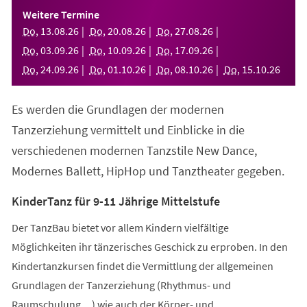
einem
Weitere Termine
neuen
Do
,
13
.
08
.
26
Do
,
20
.
08
.
26
Do
,
27
.
08
.
26
Tab)
Do
,
03
.
09
.
26
Do
,
10
.
09
.
26
Do
,
17
.
09
.
26
Do
,
24
.
09
.
26
Do
,
01
.
10
.
26
Do
,
08
.
10
.
26
Do
,
15
.
10
.
26
Es werden die Grundlagen der modernen
Tanzerziehung vermittelt und Einblicke in die
verschiedenen modernen Tanzstile New Dance,
Modernes Ballett, HipHop und Tanztheater gegeben.
KinderTanz für 9-11 Jährige Mittelstufe
Der TanzBau bietet vor allem Kindern vielfältige
Möglichkeiten ihr tänzerisches Geschick zu erproben. In den
Kindertanzkursen findet die Vermittlung der allgemeinen
Grundlagen der Tanzerziehung (Rhythmus- und
Raumschulung,...) wie auch der Körper- und