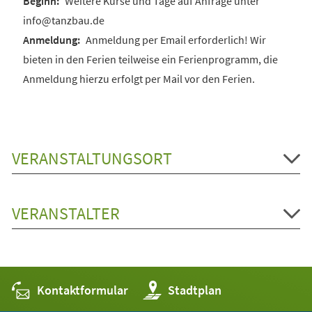
Weitere Kurse und Tage auf Anfrage unter
info@tanzbau.de
Anmeldung per Email erforderlich! Wir
bieten in den Ferien teilweise ein Ferienprogramm, die
Anmeldung hierzu erfolgt per Mail vor den Ferien.
VERANSTALTUNGSORT
VERANSTALTER
Kontaktformular
(Öffnet
Stadtplan
in