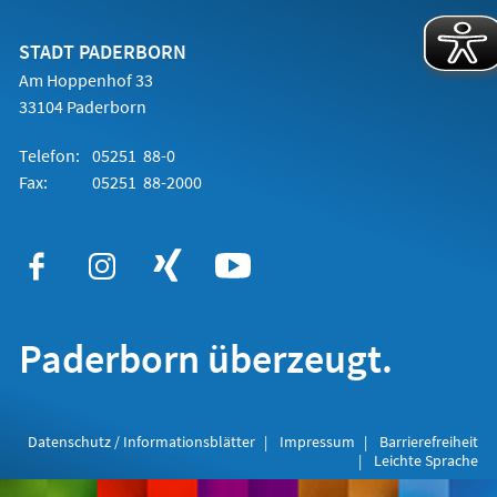
einem
neuen
Tab)
STADT PADERBORN
Am Hoppenhof 33
33104 Paderborn
Telefon:
05251 88-0
Fax:
05251 88-2000
Paderborn überzeugt.
Datenschutz / Informationsblätter
Impressum
Barrierefreiheit
Leichte Sprache