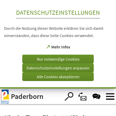
Inhalt anspringen
DATENSCHUTZEINSTELLUNGEN
Durch die Nutzung dieser Website erklären Sie sich damit
einverstanden, dass diese Seite Cookies verwendet.
(Öffnet
Mehr Infos
in
einem
Nur notwendige Cookies
neuen
Tab)
Datenschutzeinstellungen anpassen
Alle Cookies akzeptieren
Visuelle
Paderborn
Assistenzsoftware
öffnen.