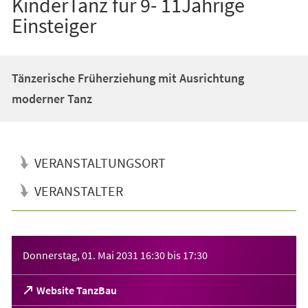
KinderTanz für 9- 11Jährige
Einsteiger
Tänzerische Früherziehung mit Ausrichtung
moderner Tanz
VERANSTALTUNGSORT
VERANSTALTER
Veranstaltungsinformationen
Donnerstag, 01. Mai 2031
16:30
bis
17:30
(Öffnet
Website TanzBau
in