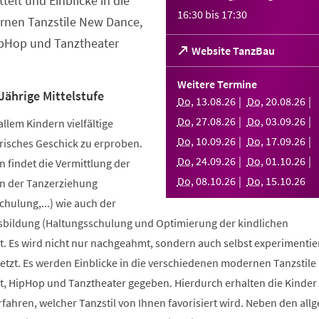
telt und Einblicke in die
16:30
bis
17:30
nen Tanzstile New Dance,
ipHop und Tanztheater
(Öffnet
Website TanzBau
in
einem
Weitere Termine
neuen
Jährige Mittelstufe
Do
,
13
.
08
.
26
Do
,
20
.
08
.
26
Tab)
Do
,
27
.
08
.
26
Do
,
03
.
09
.
26
allem Kindern vielfältige
Do
,
10
.
09
.
26
Do
,
17
.
09
.
26
risches Geschick zu erproben.
Do
,
24
.
09
.
26
Do
,
01
.
10
.
26
 findet die Vermittlung der
Do
,
08
.
10
.
26
Do
,
15
.
10
.
26
n der Tanzerziehung
ulung,...) wie auch der
bildung (Haltungsschulung und Optimierung der kindlichen
. Es wird nicht nur nachgeahmt, sondern auch selbst experimentier
tzt. Es werden Einblicke in die verschiedenen modernen Tanzstile
t, HipHop und Tanztheater gegeben. Hierdurch erhalten die Kinder 
erfahren, welcher Tanzstil von Ihnen favorisiert wird. Neben den al