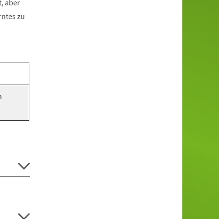
, aber
rntes zu
n
.