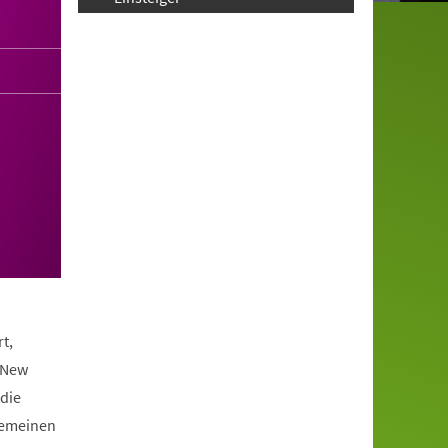
t,
 New
die
lgemeinen