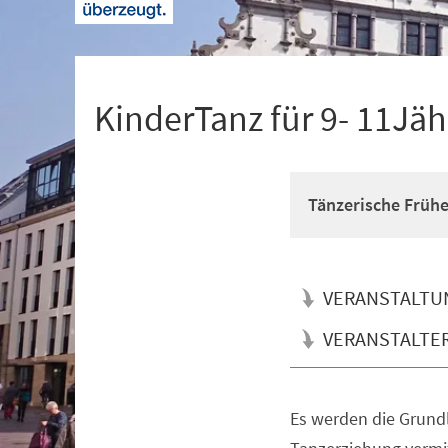
+
1
KinderTanz für 9- 11Jäh
Tänzerische Früh
VERANSTALTU
VERANSTALTE
Es werden die Grun
Veranstaltungsinformationen