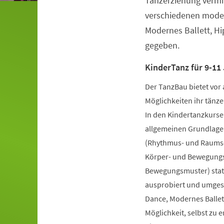
Tanzerziehung vermit
verschiedenen moder
Modernes Ballett, H
gegeben.
KinderTanz für 9-11 
Der TanzBau bietet vor 
Möglichkeiten ihr tänze
In den Kindertanzkursen
allgemeinen Grundlage
(Rhythmus- und Raumsch
Körper- und Bewegungs
Bewegungsmuster) statt
ausprobiert und umgese
Dance, Modernes Ballet
Möglichkeit, selbst zu 