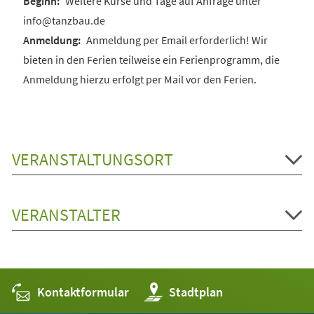
Weitere Kurse und Tage auf Anfrage unter
info@tanzbau.de
Anmeldung per Email erforderlich! Wir
bieten in den Ferien teilweise ein Ferienprogramm, die
Anmeldung hierzu erfolgt per Mail vor den Ferien.
VERANSTALTUNGSORT
VERANSTALTER
Kontaktformular
(Öffnet
Stadtplan
in