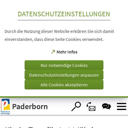
Inhalt anspringen
DATENSCHUTZEINSTELLUNGEN
Durch die Nutzung dieser Website erklären Sie sich damit
einverstanden, dass diese Seite Cookies verwendet.
(Öffnet
Mehr Infos
in
einem
Nur notwendige Cookies
neuen
Tab)
Datenschutzeinstellungen anpassen
Alle Cookies akzeptieren
Visuelle
Paderborn
Assistenzsoftware
öffnen.