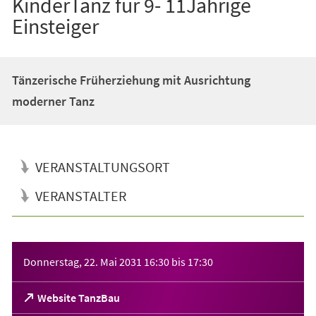
KinderTanz für 9- 11Jährige
Einsteiger
Tänzerische Früherziehung mit Ausrichtung
moderner Tanz
VERANSTALTUNGSORT
VERANSTALTER
Veranstaltungsinformationen
Donnerstag, 22. Mai 2031
16:30
bis
17:30
(Öffnet
Website TanzBau
in