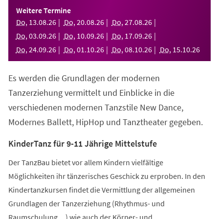
einem
Weitere Termine
neuen
Do
,
13
.
08
.
26
Do
,
20
.
08
.
26
Do
,
27
.
08
.
26
Tab)
Do
,
03
.
09
.
26
Do
,
10
.
09
.
26
Do
,
17
.
09
.
26
Do
,
24
.
09
.
26
Do
,
01
.
10
.
26
Do
,
08
.
10
.
26
Do
,
15
.
10
.
26
Es werden die Grundlagen der modernen
Tanzerziehung vermittelt und Einblicke in die
verschiedenen modernen Tanzstile New Dance,
Modernes Ballett, HipHop und Tanztheater gegeben.
KinderTanz für 9-11 Jährige Mittelstufe
Der TanzBau bietet vor allem Kindern vielfältige
Möglichkeiten ihr tänzerisches Geschick zu erproben. In den
Kindertanzkursen findet die Vermittlung der allgemeinen
Grundlagen der Tanzerziehung (Rhythmus- und
Raumschulung,...) wie auch der Körper- und