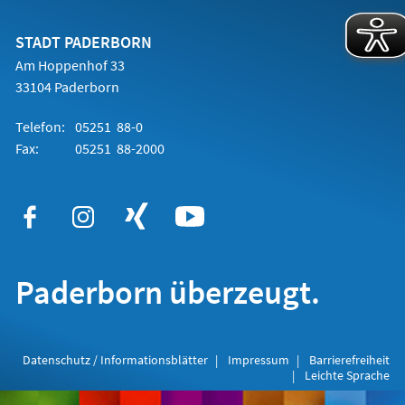
einem
neuen
Tab)
STADT PADERBORN
Am Hoppenhof 33
33104 Paderborn
Telefon:
05251 88-0
Fax:
05251 88-2000
Paderborn überzeugt.
Datenschutz / Informationsblätter
Impressum
Barrierefreiheit
Leichte Sprache