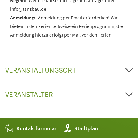
Weitere Kurse und Tage auf Anfrage unter
info@tanzbau.de
Anmeldung per Email erforderlich! Wir
bieten in den Ferien teilweise ein Ferienprogramm, die
Anmeldung hierzu erfolgt per Mail vor den Ferien.
VERANSTALTUNGSORT
VERANSTALTER
Kontaktformular
(Öffnet
Stadtplan
in