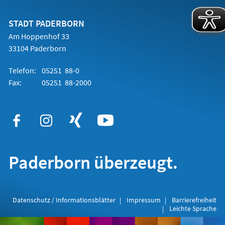
einem
neuen
Tab)
STADT PADERBORN
Am Hoppenhof 33
33104 Paderborn
Telefon:
05251 88-0
Fax:
05251 88-2000
Paderborn überzeugt.
Datenschutz / Informationsblätter
Impressum
Barrierefreiheit
Leichte Sprache