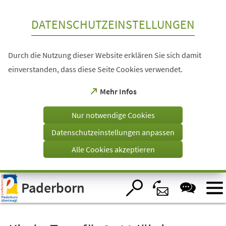
Inhalt anspringen
DATENSCHUTZEINSTELLUNGEN
Durch die Nutzung dieser Website erklären Sie sich damit
einverstanden, dass diese Seite Cookies verwendet.
(Öffnet
Mehr Infos
in
einem
Nur notwendige Cookies
neuen
Tab)
Datenschutzeinstellungen anpassen
Alle Cookies akzeptieren
Visuelle
Paderborn
Assistenzsoftware
öffnen.