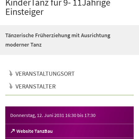
KinderTanz für 9- 11Jährige
Einsteiger
Tänzerische Früherziehung mit Ausrichtung
moderner Tanz
VERANSTALTUNGSORT
VERANSTALTER
Veranstaltungsinformationen
Donnerstag, 12. Juni 2031
16:30
bis
17:30
(Öffnet
Website TanzBau
in