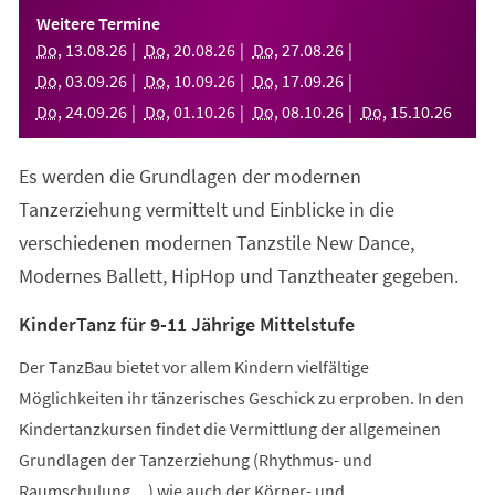
einem
Weitere Termine
neuen
Do
,
13
.
08
.
26
Do
,
20
.
08
.
26
Do
,
27
.
08
.
26
Tab)
Do
,
03
.
09
.
26
Do
,
10
.
09
.
26
Do
,
17
.
09
.
26
Do
,
24
.
09
.
26
Do
,
01
.
10
.
26
Do
,
08
.
10
.
26
Do
,
15
.
10
.
26
Es werden die Grundlagen der modernen
Tanzerziehung vermittelt und Einblicke in die
verschiedenen modernen Tanzstile New Dance,
Modernes Ballett, HipHop und Tanztheater gegeben.
KinderTanz für 9-11 Jährige Mittelstufe
Der TanzBau bietet vor allem Kindern vielfältige
Möglichkeiten ihr tänzerisches Geschick zu erproben. In den
Kindertanzkursen findet die Vermittlung der allgemeinen
Grundlagen der Tanzerziehung (Rhythmus- und
Raumschulung,...) wie auch der Körper- und