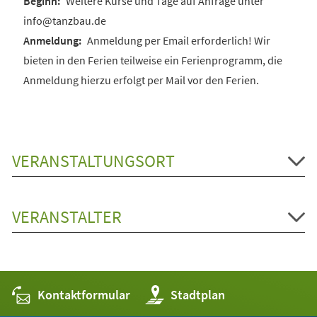
Weitere Kurse und Tage auf Anfrage unter
info@tanzbau.de
Anmeldung per Email erforderlich! Wir
bieten in den Ferien teilweise ein Ferienprogramm, die
Anmeldung hierzu erfolgt per Mail vor den Ferien.
VERANSTALTUNGSORT
VERANSTALTER
Kontaktformular
(Öffnet
Stadtplan
in