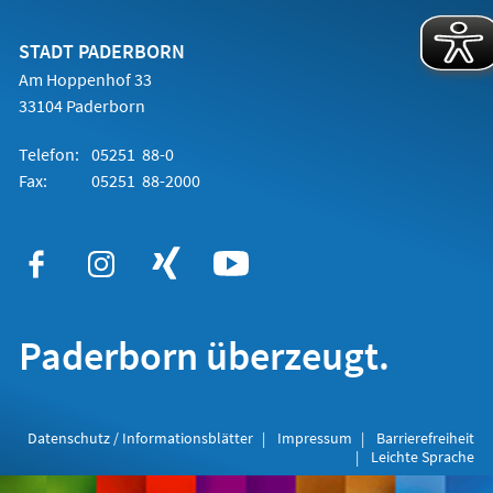
einem
neuen
Tab)
STADT PADERBORN
Am Hoppenhof 33
33104 Paderborn
Telefon:
05251 88-0
Fax:
05251 88-2000
Paderborn überzeugt.
Datenschutz / Informationsblätter
Impressum
Barrierefreiheit
Leichte Sprache