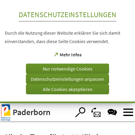
Inhalt anspringen
DATENSCHUTZEINSTELLUNGEN
Durch die Nutzung dieser Website erklären Sie sich damit
einverstanden, dass diese Seite Cookies verwendet.
(Öffnet
Mehr Infos
in
einem
Nur notwendige Cookies
neuen
Tab)
Datenschutzeinstellungen anpassen
Alle Cookies akzeptieren
Visuelle
Paderborn
Assistenzsoftware
öffnen.