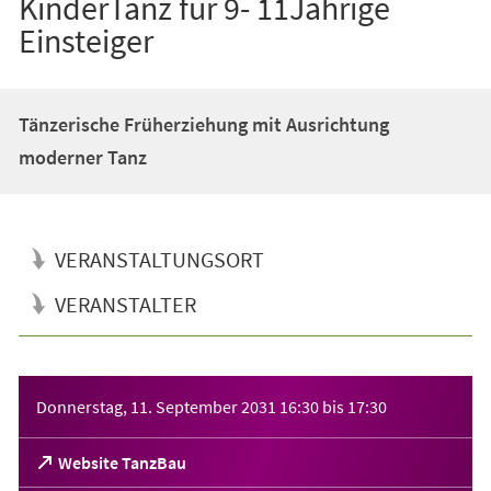
KinderTanz für 9- 11Jährige
Einsteiger
Tänzerische Früherziehung mit Ausrichtung
moderner Tanz
VERANSTALTUNGSORT
VERANSTALTER
Veranstaltungsinformationen
Donnerstag, 11. September 2031
16:30
bis
17:30
(Öffnet
Website TanzBau
in