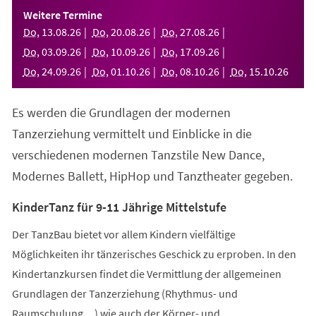
einem
Weitere Termine
neuen
Do
,
13
.
08
.
26
Do
,
20
.
08
.
26
Do
,
27
.
08
.
26
Tab)
Do
,
03
.
09
.
26
Do
,
10
.
09
.
26
Do
,
17
.
09
.
26
Do
,
24
.
09
.
26
Do
,
01
.
10
.
26
Do
,
08
.
10
.
26
Do
,
15
.
10
.
26
Es werden die Grundlagen der modernen
Tanzerziehung vermittelt und Einblicke in die
verschiedenen modernen Tanzstile New Dance,
Modernes Ballett, HipHop und Tanztheater gegeben.
KinderTanz für 9-11 Jährige Mittelstufe
Der TanzBau bietet vor allem Kindern vielfältige
Möglichkeiten ihr tänzerisches Geschick zu erproben. In den
Kindertanzkursen findet die Vermittlung der allgemeinen
Grundlagen der Tanzerziehung (Rhythmus- und
Raumschulung,...) wie auch der Körper- und