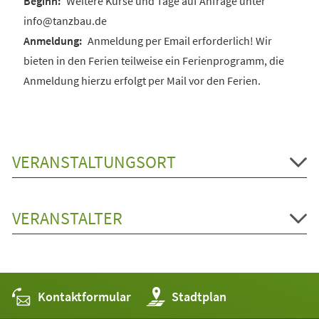
Weitere Kurse und Tage auf Anfrage unter
info@tanzbau.de
Anmeldung per Email erforderlich! Wir
bieten in den Ferien teilweise ein Ferienprogramm, die
Anmeldung hierzu erfolgt per Mail vor den Ferien.
VERANSTALTUNGSORT
VERANSTALTER
Kontaktformular
(Öffnet
Stadtplan
in