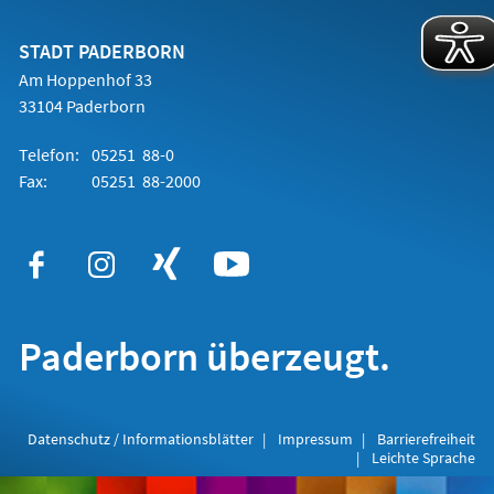
einem
neuen
Tab)
STADT PADERBORN
Am Hoppenhof 33
33104 Paderborn
Telefon:
05251 88-0
Fax:
05251 88-2000
Paderborn überzeugt.
Datenschutz / Informationsblätter
Impressum
Barrierefreiheit
Leichte Sprache