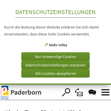
Inhalt anspringen
DATENSCHUTZEINSTELLUNGEN
Durch die Nutzung dieser Website erklären Sie sich damit
einverstanden, dass diese Seite Cookies verwendet.
(Öffnet
Mehr Infos
in
einem
Nur notwendige Cookies
neuen
Tab)
Datenschutzeinstellungen anpassen
Alle Cookies akzeptieren
Visuelle
Paderborn
Assistenzsoftware
öffnen.