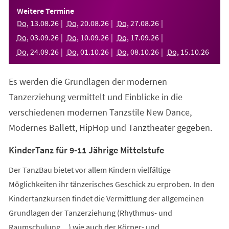
einem
Weitere Termine
neuen
Do
,
13
.
08
.
26
Do
,
20
.
08
.
26
Do
,
27
.
08
.
26
Tab)
Do
,
03
.
09
.
26
Do
,
10
.
09
.
26
Do
,
17
.
09
.
26
Do
,
24
.
09
.
26
Do
,
01
.
10
.
26
Do
,
08
.
10
.
26
Do
,
15
.
10
.
26
Es werden die Grundlagen der modernen
Tanzerziehung vermittelt und Einblicke in die
verschiedenen modernen Tanzstile New Dance,
Modernes Ballett, HipHop und Tanztheater gegeben.
KinderTanz für 9-11 Jährige Mittelstufe
Der TanzBau bietet vor allem Kindern vielfältige
Möglichkeiten ihr tänzerisches Geschick zu erproben. In den
Kindertanzkursen findet die Vermittlung der allgemeinen
Grundlagen der Tanzerziehung (Rhythmus- und
Raumschulung,...) wie auch der Körper- und