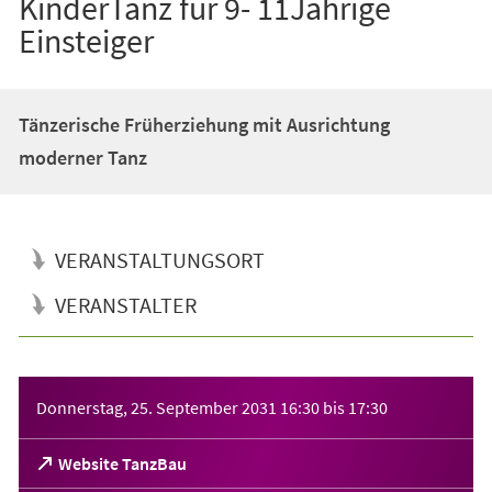
KinderTanz für 9- 11Jährige
Einsteiger
Tänzerische Früherziehung mit Ausrichtung
moderner Tanz
VERANSTALTUNGSORT
VERANSTALTER
Veranstaltungsinformationen
Donnerstag, 25. September 2031
16:30
bis
17:30
(Öffnet
Website TanzBau
in