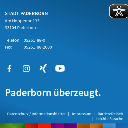
einem
neuen
Tab)
STADT PADERBORN
Am Hoppenhof 33
33104 Paderborn
Telefon:
05251 88-0
Fax:
05251 88-2000
Paderborn überzeugt.
Datenschutz / Informationsblätter
Impressum
Barrierefreiheit
Leichte Sprache