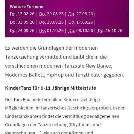
einem
Weitere Termine
neuen
Do
,
13
.
08
.
26
Do
,
20
.
08
.
26
Do
,
27
.
08
.
26
Tab)
Do
,
03
.
09
.
26
Do
,
10
.
09
.
26
Do
,
17
.
09
.
26
Do
,
24
.
09
.
26
Do
,
01
.
10
.
26
Do
,
08
.
10
.
26
Do
,
15
.
10
.
26
Es werden die Grundlagen der modernen
Tanzerziehung vermittelt und Einblicke in die
verschiedenen modernen Tanzstile New Dance,
Modernes Ballett, HipHop und Tanztheater gegeben.
KinderTanz für 9-11 Jährige Mittelstufe
Der TanzBau bietet vor allem Kindern vielfältige
Möglichkeiten ihr tänzerisches Geschick zu erproben. In den
Kindertanzkursen findet die Vermittlung der allgemeinen
Grundlagen der Tanzerziehung (Rhythmus- und
Raumschulung,...) wie auch der Körper- und