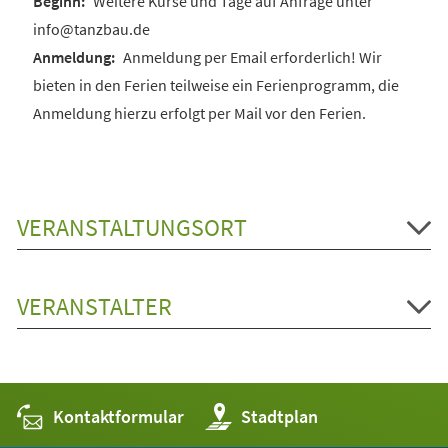
Weitere Kurse und Tage auf Anfrage unter
info@tanzbau.de
Anmeldung per Email erforderlich! Wir
bieten in den Ferien teilweise ein Ferienprogramm, die
Anmeldung hierzu erfolgt per Mail vor den Ferien.
VERANSTALTUNGSORT
VERANSTALTER
Kontaktformular
(Öffnet
Stadtplan
in