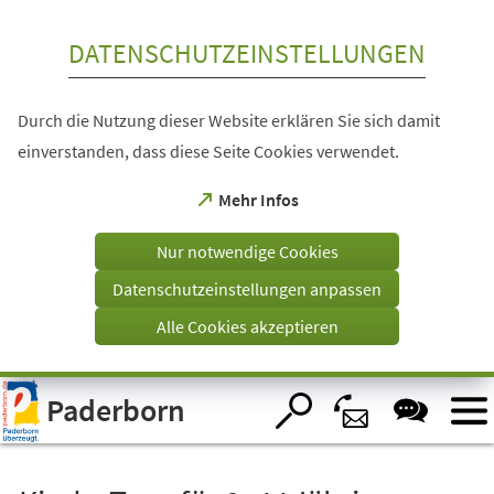
Inhalt anspringen
DATENSCHUTZEINSTELLUNGEN
Durch die Nutzung dieser Website erklären Sie sich damit
einverstanden, dass diese Seite Cookies verwendet.
(Öffnet
Mehr Infos
in
einem
Nur notwendige Cookies
neuen
Tab)
Datenschutzeinstellungen anpassen
Alle Cookies akzeptieren
Visuelle
Paderborn
Assistenzsoftware
öffnen.