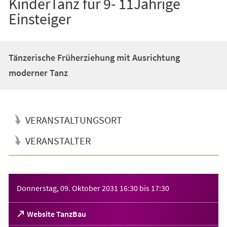
KinderTanz für 9- 11Jährige
Einsteiger
Tänzerische Früherziehung mit Ausrichtung
moderner Tanz
VERANSTALTUNGSORT
VERANSTALTER
Veranstaltungsinformationen
Donnerstag, 09. Oktober 2031
16:30
bis
17:30
(Öffnet
Website TanzBau
in