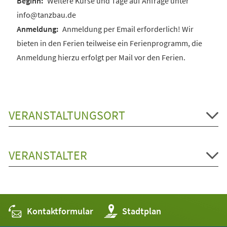
Weitere Kurse und Tage auf Anfrage unter
info@tanzbau.de
Anmeldung per Email erforderlich! Wir
bieten in den Ferien teilweise ein Ferienprogramm, die
Anmeldung hierzu erfolgt per Mail vor den Ferien.
VERANSTALTUNGSORT
VERANSTALTER
Kontaktformular
(Öffnet
Stadtplan
in