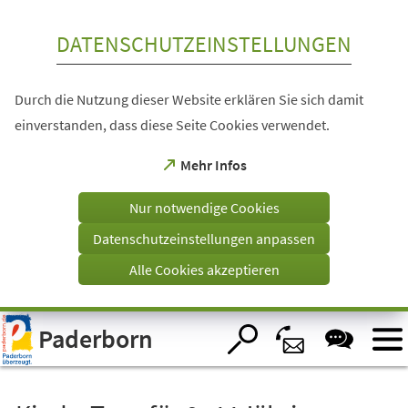
Inhalt anspringen
DATENSCHUTZEINSTELLUNGEN
Durch die Nutzung dieser Website erklären Sie sich damit
einverstanden, dass diese Seite Cookies verwendet.
(Öffnet
Mehr Infos
in
einem
Nur notwendige Cookies
neuen
Tab)
Datenschutzeinstellungen anpassen
Alle Cookies akzeptieren
Visuelle
Paderborn
Assistenzsoftware
öffnen.