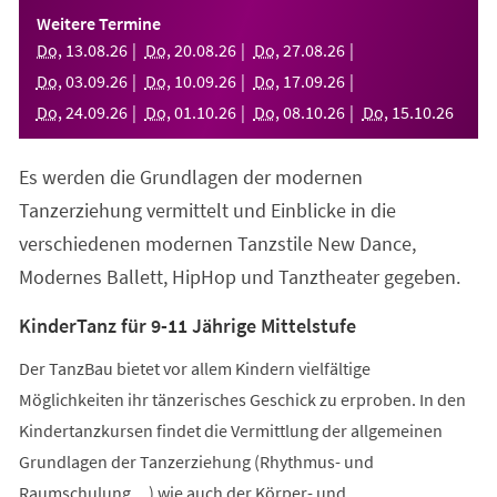
einem
Weitere Termine
neuen
Do
,
13
.
08
.
26
Do
,
20
.
08
.
26
Do
,
27
.
08
.
26
Tab)
Do
,
03
.
09
.
26
Do
,
10
.
09
.
26
Do
,
17
.
09
.
26
Do
,
24
.
09
.
26
Do
,
01
.
10
.
26
Do
,
08
.
10
.
26
Do
,
15
.
10
.
26
Es werden die Grundlagen der modernen
Tanzerziehung vermittelt und Einblicke in die
verschiedenen modernen Tanzstile New Dance,
Modernes Ballett, HipHop und Tanztheater gegeben.
KinderTanz für 9-11 Jährige Mittelstufe
Der TanzBau bietet vor allem Kindern vielfältige
Möglichkeiten ihr tänzerisches Geschick zu erproben. In den
Kindertanzkursen findet die Vermittlung der allgemeinen
Grundlagen der Tanzerziehung (Rhythmus- und
Raumschulung,...) wie auch der Körper- und