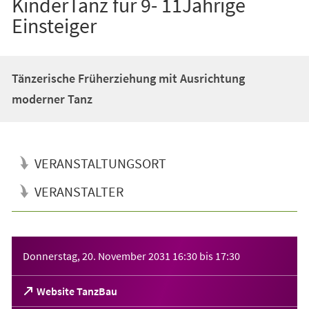
KinderTanz für 9- 11Jährige
Einsteiger
Tänzerische Früherziehung mit Ausrichtung
moderner Tanz
VERANSTALTUNGSORT
VERANSTALTER
Veranstaltungsinformationen
Donnerstag, 20. November 2031
16:30
bis
17:30
(Öffnet
Website TanzBau
in