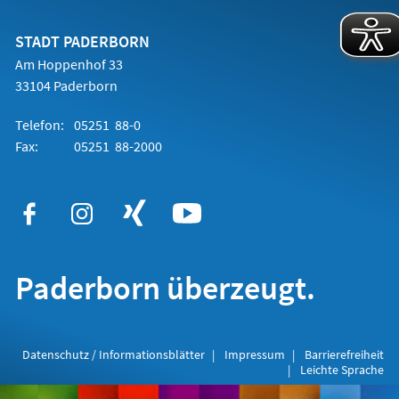
einem
neuen
Tab)
STADT PADERBORN
Am Hoppenhof 33
33104 Paderborn
Telefon:
05251 88-0
Fax:
05251 88-2000
Paderborn überzeugt.
Datenschutz / Informationsblätter
Impressum
Barrierefreiheit
Leichte Sprache