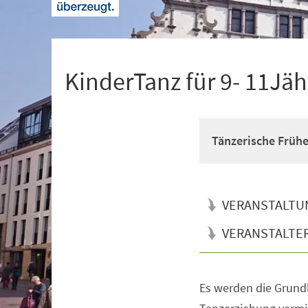
+
1
KinderTanz für 9- 11Jäh
Tänzerische Früh
VERANSTALTU
VERANSTALTE
Es werden die Grun
Veranstaltungsinformationen