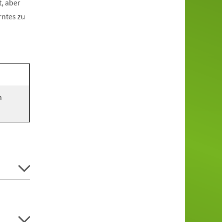
, aber
rntes zu
n
.