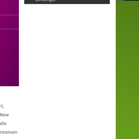
t,
 New
die
lgemeinen