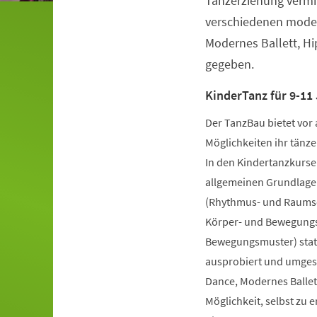
Tanzerziehung vermit
verschiedenen moder
Modernes Ballett, H
gegeben.
KinderTanz für 9-11 
Der TanzBau bietet vor 
Möglichkeiten ihr tänze
In den Kindertanzkursen
allgemeinen Grundlage
(Rhythmus- und Raumsch
Körper- und Bewegungs
Bewegungsmuster) statt
ausprobiert und umgese
Dance, Modernes Ballet
Möglichkeit, selbst zu 