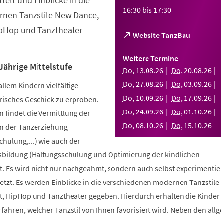
telt und Einblicke in die
16:30
bis
17:30
nen Tanzstile New Dance,
ipHop und Tanztheater
(Öffnet
Website TanzBau
in
einem
Weitere Termine
neuen
Jährige Mittelstufe
Do
,
13
.
08
.
26
Do
,
20
.
08
.
26
Tab)
Do
,
27
.
08
.
26
Do
,
03
.
09
.
26
allem Kindern vielfältige
Do
,
10
.
09
.
26
Do
,
17
.
09
.
26
risches Geschick zu erproben.
Do
,
24
.
09
.
26
Do
,
01
.
10
.
26
 findet die Vermittlung der
Do
,
08
.
10
.
26
Do
,
15
.
10
.
26
n der Tanzerziehung
ulung,...) wie auch der
bildung (Haltungsschulung und Optimierung der kindlichen
. Es wird nicht nur nachgeahmt, sondern auch selbst experimentier
tzt. Es werden Einblicke in die verschiedenen modernen Tanzstile
t, HipHop und Tanztheater gegeben. Hierdurch erhalten die Kinder 
erfahren, welcher Tanzstil von Ihnen favorisiert wird. Neben den al