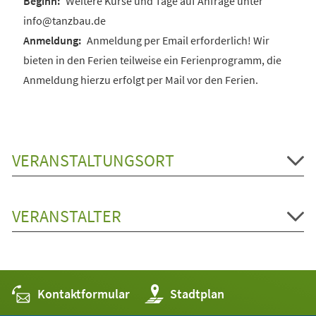
Weitere Kurse und Tage auf Anfrage unter
info@tanzbau.de
Anmeldung per Email erforderlich! Wir
bieten in den Ferien teilweise ein Ferienprogramm, die
Anmeldung hierzu erfolgt per Mail vor den Ferien.
VERANSTALTUNGSORT
VERANSTALTER
Kontaktformular
(Öffnet
Stadtplan
in