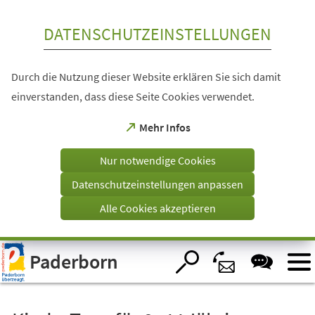
Inhalt anspringen
DATENSCHUTZEINSTELLUNGEN
Durch die Nutzung dieser Website erklären Sie sich damit
einverstanden, dass diese Seite Cookies verwendet.
(Öffnet
Mehr Infos
in
einem
Nur notwendige Cookies
neuen
Tab)
Datenschutzeinstellungen anpassen
Alle Cookies akzeptieren
Visuelle
Paderborn
Assistenzsoftware
öffnen.