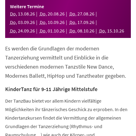
einem
Weitere Termine
neuen
Do
,
13
.
08
.
26
Do
,
20
.
08
.
26
Do
,
27
.
08
.
26
Tab)
Do
,
03
.
09
.
26
Do
,
10
.
09
.
26
Do
,
17
.
09
.
26
Do
,
24
.
09
.
26
Do
,
01
.
10
.
26
Do
,
08
.
10
.
26
Do
,
15
.
10
.
26
Es werden die Grundlagen der modernen
Tanzerziehung vermittelt und Einblicke in die
verschiedenen modernen Tanzstile New Dance,
Modernes Ballett, HipHop und Tanztheater gegeben.
KinderTanz für 9-11 Jährige Mittelstufe
Der TanzBau bietet vor allem Kindern vielfältige
Möglichkeiten ihr tänzerisches Geschick zu erproben. In den
Kindertanzkursen findet die Vermittlung der allgemeinen
Grundlagen der Tanzerziehung (Rhythmus- und
Raumschulung,...) wie auch der Körper- und