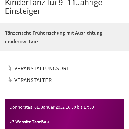
KinderTanz für 9- 11Jährige
Einsteiger
Tänzerische Früherziehung mit Ausrichtung
moderner Tanz
VERANSTALTUNGSORT
VERANSTALTER
Veranstaltungsinformationen
Donnerstag, 01. Januar 2032
16:30
bis
17:30
(Öffnet
Website TanzBau
in