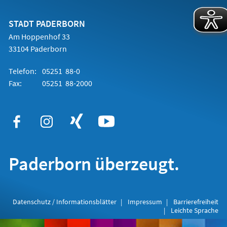
einem
neuen
Tab)
STADT PADERBORN
Am Hoppenhof 33
33104 Paderborn
Telefon:
05251 88-0
Fax:
05251 88-2000
Paderborn überzeugt.
Datenschutz / Informationsblätter
Impressum
Barrierefreiheit
Leichte Sprache