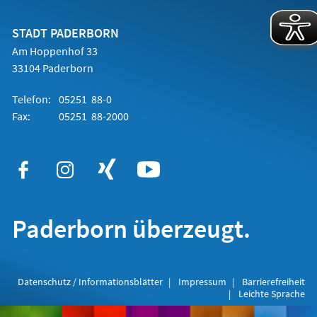
einem
neuen
Tab)
STADT PADERBORN
Am Hoppenhof 33
33104 Paderborn
Telefon:
05251 88-0
Fax:
05251 88-2000
Paderborn überzeugt.
Datenschutz / Informationsblätter
Impressum
Barrierefreiheit
Leichte Sprache