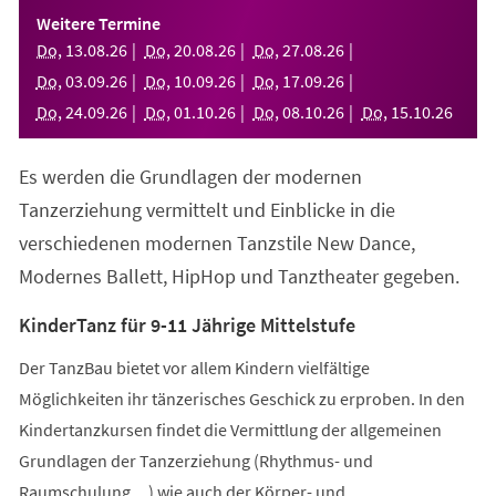
einem
Weitere Termine
neuen
Do
,
13
.
08
.
26
Do
,
20
.
08
.
26
Do
,
27
.
08
.
26
Tab)
Do
,
03
.
09
.
26
Do
,
10
.
09
.
26
Do
,
17
.
09
.
26
Do
,
24
.
09
.
26
Do
,
01
.
10
.
26
Do
,
08
.
10
.
26
Do
,
15
.
10
.
26
Es werden die Grundlagen der modernen
Tanzerziehung vermittelt und Einblicke in die
verschiedenen modernen Tanzstile New Dance,
Modernes Ballett, HipHop und Tanztheater gegeben.
KinderTanz für 9-11 Jährige Mittelstufe
Der TanzBau bietet vor allem Kindern vielfältige
Möglichkeiten ihr tänzerisches Geschick zu erproben. In den
Kindertanzkursen findet die Vermittlung der allgemeinen
Grundlagen der Tanzerziehung (Rhythmus- und
Raumschulung,...) wie auch der Körper- und