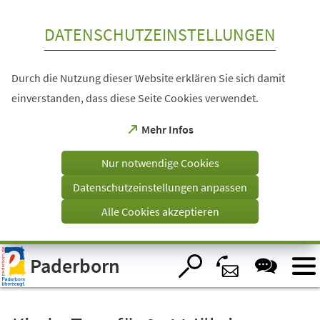
Inhalt anspringen
DATENSCHUTZEINSTELLUNGEN
Durch die Nutzung dieser Website erklären Sie sich damit
einverstanden, dass diese Seite Cookies verwendet.
(Öffnet
Mehr Infos
in
einem
Nur notwendige Cookies
neuen
Tab)
Datenschutzeinstellungen anpassen
Alle Cookies akzeptieren
Visuelle
Paderborn
Assistenzsoftware
öffnen.