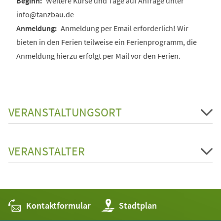
Weitere Kurse und Tage auf Anfrage unter
info@tanzbau.de
Anmeldung per Email erforderlich! Wir
bieten in den Ferien teilweise ein Ferienprogramm, die
Anmeldung hierzu erfolgt per Mail vor den Ferien.
VERANSTALTUNGSORT
VERANSTALTER
Kontaktformular
(Öffnet
Stadtplan
in