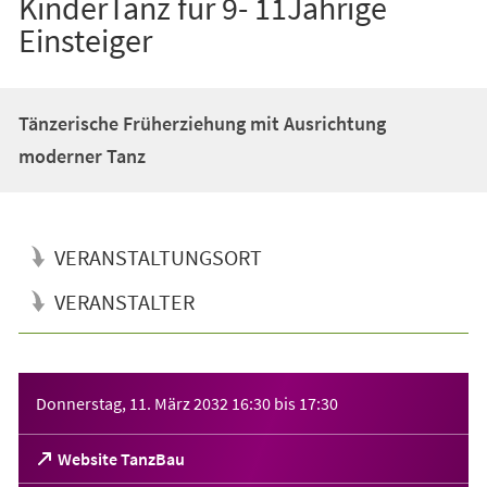
KinderTanz für 9- 11Jährige
Einsteiger
Tänzerische Früherziehung mit Ausrichtung
moderner Tanz
VERANSTALTUNGSORT
VERANSTALTER
Veranstaltungsinformationen
Donnerstag, 11. März 2032
16:30
bis
17:30
(Öffnet
Website TanzBau
in