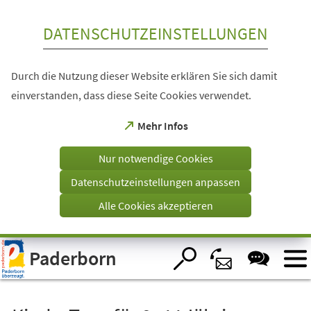
Inhalt anspringen
DATENSCHUTZEINSTELLUNGEN
Durch die Nutzung dieser Website erklären Sie sich damit
einverstanden, dass diese Seite Cookies verwendet.
(Öffnet
Mehr Infos
in
einem
Nur notwendige Cookies
neuen
Tab)
Datenschutzeinstellungen anpassen
Alle Cookies akzeptieren
Visuelle
Paderborn
Assistenzsoftware
öffnen.