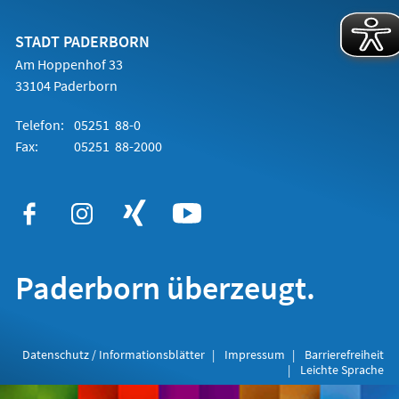
einem
neuen
Tab)
STADT PADERBORN
Am Hoppenhof 33
33104 Paderborn
Telefon:
05251 88-0
Fax:
05251 88-2000
Paderborn überzeugt.
Datenschutz / Informationsblätter
Impressum
Barrierefreiheit
Leichte Sprache