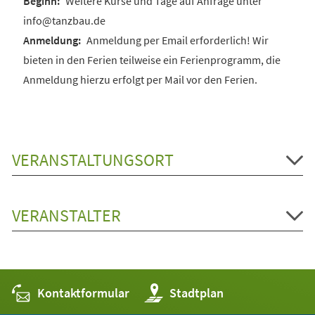
Weitere Kurse und Tage auf Anfrage unter
info@tanzbau.de
Anmeldung per Email erforderlich! Wir
bieten in den Ferien teilweise ein Ferienprogramm, die
Anmeldung hierzu erfolgt per Mail vor den Ferien.
VERANSTALTUNGSORT
VERANSTALTER
Kontaktformular
(Öffnet
Stadtplan
in