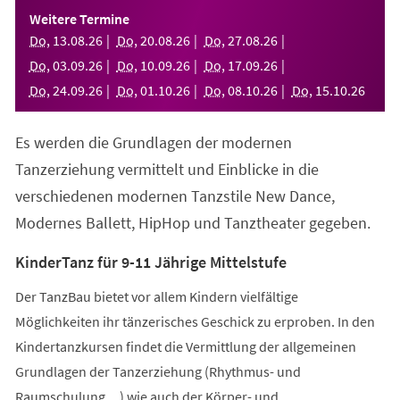
einem
Weitere Termine
neuen
Do
,
13
.
08
.
26
Do
,
20
.
08
.
26
Do
,
27
.
08
.
26
Tab)
Do
,
03
.
09
.
26
Do
,
10
.
09
.
26
Do
,
17
.
09
.
26
Do
,
24
.
09
.
26
Do
,
01
.
10
.
26
Do
,
08
.
10
.
26
Do
,
15
.
10
.
26
Es werden die Grundlagen der modernen
Tanzerziehung vermittelt und Einblicke in die
verschiedenen modernen Tanzstile New Dance,
Modernes Ballett, HipHop und Tanztheater gegeben.
KinderTanz für 9-11 Jährige Mittelstufe
Der TanzBau bietet vor allem Kindern vielfältige
Möglichkeiten ihr tänzerisches Geschick zu erproben. In den
Kindertanzkursen findet die Vermittlung der allgemeinen
Grundlagen der Tanzerziehung (Rhythmus- und
Raumschulung,...) wie auch der Körper- und