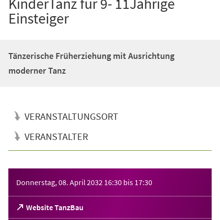
KinderTanz für 9- 11Jährige
Einsteiger
Tänzerische Früherziehung mit Ausrichtung
moderner Tanz
VERANSTALTUNGSORT
VERANSTALTER
Veranstaltungsinformationen
Donnerstag, 08. April 2032
16:30
bis
17:30
(Öffnet
Website TanzBau
in