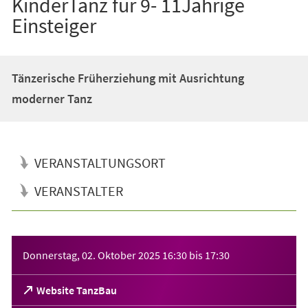
KinderTanz für 9- 11Jährige
Einsteiger
Tänzerische Früherziehung mit Ausrichtung
moderner Tanz
VERANSTALTUNGSORT
VERANSTALTER
Veranstaltungsinformationen
Donnerstag, 02. Oktober 2025
16:30
bis
17:30
(Öffnet
Website TanzBau
in