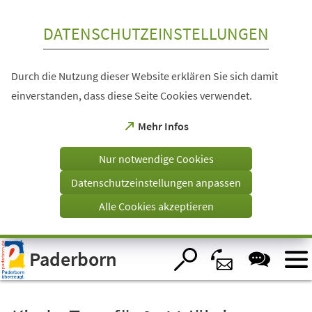
Inhalt anspringen
DATENSCHUTZEINSTELLUNGEN
Durch die Nutzung dieser Website erklären Sie sich damit
einverstanden, dass diese Seite Cookies verwendet.
(Öffnet
Mehr Infos
in
einem
Nur notwendige Cookies
neuen
Tab)
Datenschutzeinstellungen anpassen
Alle Cookies akzeptieren
Visuelle
Paderborn
Assistenzsoftware
öffnen.