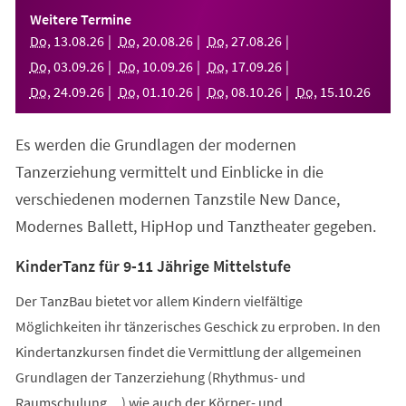
einem
Weitere Termine
neuen
Do
,
13
.
08
.
26
Do
,
20
.
08
.
26
Do
,
27
.
08
.
26
Tab)
Do
,
03
.
09
.
26
Do
,
10
.
09
.
26
Do
,
17
.
09
.
26
Do
,
24
.
09
.
26
Do
,
01
.
10
.
26
Do
,
08
.
10
.
26
Do
,
15
.
10
.
26
Es werden die Grundlagen der modernen
Tanzerziehung vermittelt und Einblicke in die
verschiedenen modernen Tanzstile New Dance,
Modernes Ballett, HipHop und Tanztheater gegeben.
KinderTanz für 9-11 Jährige Mittelstufe
Der TanzBau bietet vor allem Kindern vielfältige
Möglichkeiten ihr tänzerisches Geschick zu erproben. In den
Kindertanzkursen findet die Vermittlung der allgemeinen
Grundlagen der Tanzerziehung (Rhythmus- und
Raumschulung,...) wie auch der Körper- und