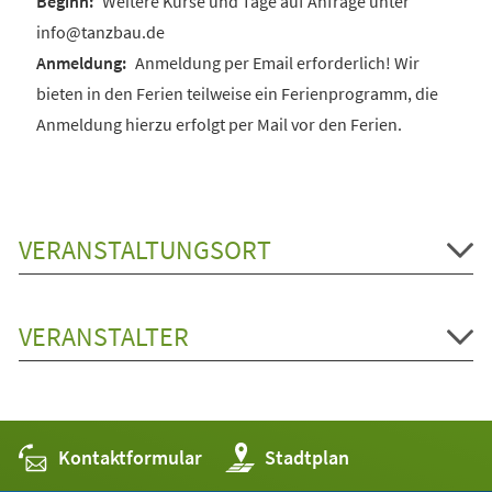
Weitere Kurse und Tage auf Anfrage unter
info@tanzbau.de
Anmeldung per Email erforderlich! Wir
bieten in den Ferien teilweise ein Ferienprogramm, die
Anmeldung hierzu erfolgt per Mail vor den Ferien.
VERANSTALTUNGSORT
VERANSTALTER
Kontaktformular
(Öffnet
Stadtplan
in