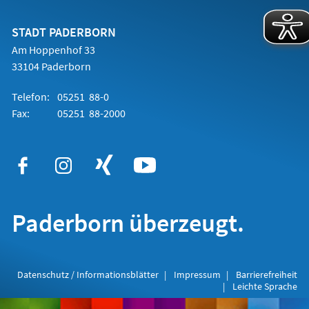
einem
neuen
Tab)
STADT PADERBORN
Am Hoppenhof 33
33104 Paderborn
Telefon:
05251 88-0
Fax:
05251 88-2000
Paderborn überzeugt.
Datenschutz / Informationsblätter
Impressum
Barrierefreiheit
Leichte Sprache