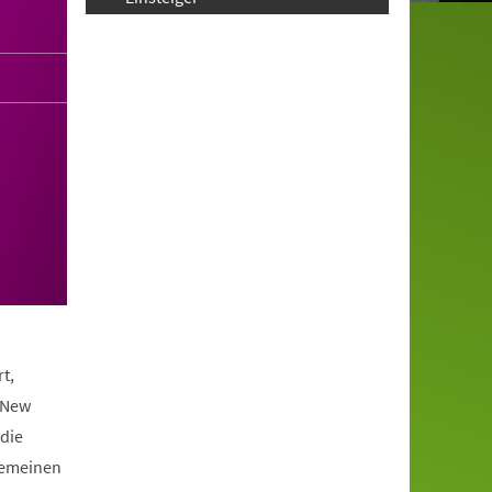
t,
 New
die
lgemeinen