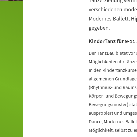
Tanzerziehung vermit
verschiedenen moder
Modernes Ballett, H
gegeben.
KinderTanz für 9-11 
Der TanzBau bietet vor 
Möglichkeiten ihr tänze
In den Kindertanzkursen
allgemeinen Grundlage
(Rhythmus- und Raumsch
Körper- und Bewegungs
Bewegungsmuster) statt
ausprobiert und umgese
Dance, Modernes Ballet
Möglichkeit, selbst zu 