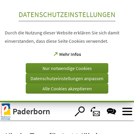
Inhalt anspringen
DATENSCHUTZEINSTELLUNGEN
Durch die Nutzung dieser Website erklären Sie sich damit
einverstanden, dass diese Seite Cookies verwendet.
(Öffnet
Mehr Infos
in
einem
Nur notwendige Cookies
neuen
Tab)
Datenschutzeinstellungen anpassen
Alle Cookies akzeptieren
Visuelle
Paderborn
Assistenzsoftware
öffnen.