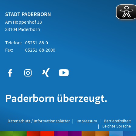
einem
neuen
Tab)
STADT PADERBORN
Am Hoppenhof 33
33104 Paderborn
Telefon:
05251 88-0
Fax:
05251 88-2000
Paderborn überzeugt.
Datenschutz / Informationsblätter
Impressum
Barrierefreiheit
Leichte Sprache