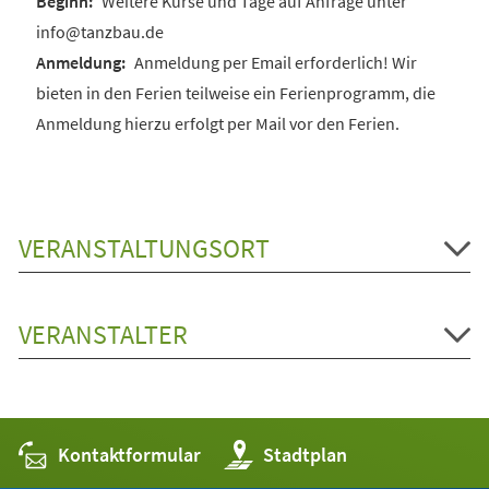
Weitere Kurse und Tage auf Anfrage unter
info@tanzbau.de
Anmeldung per Email erforderlich! Wir
bieten in den Ferien teilweise ein Ferienprogramm, die
Anmeldung hierzu erfolgt per Mail vor den Ferien.
VERANSTALTUNGSORT
VERANSTALTER
Kontaktformular
(Öffnet
Stadtplan
in