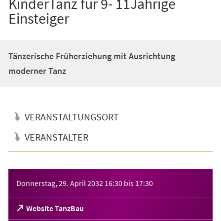
KinderTanz für 9- 11Jährige
Einsteiger
Tänzerische Früherziehung mit Ausrichtung
moderner Tanz
VERANSTALTUNGSORT
VERANSTALTER
Veranstaltungsinformationen
Donnerstag, 29. April 2032
16:30
bis
17:30
(Öffnet
Website TanzBau
in