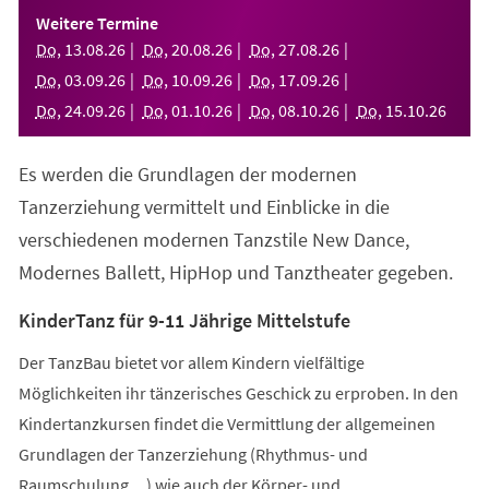
einem
Weitere Termine
neuen
Do
,
13
.
08
.
26
Do
,
20
.
08
.
26
Do
,
27
.
08
.
26
Tab)
Do
,
03
.
09
.
26
Do
,
10
.
09
.
26
Do
,
17
.
09
.
26
Do
,
24
.
09
.
26
Do
,
01
.
10
.
26
Do
,
08
.
10
.
26
Do
,
15
.
10
.
26
Es werden die Grundlagen der modernen
Tanzerziehung vermittelt und Einblicke in die
verschiedenen modernen Tanzstile New Dance,
Modernes Ballett, HipHop und Tanztheater gegeben.
KinderTanz für 9-11 Jährige Mittelstufe
Der TanzBau bietet vor allem Kindern vielfältige
Möglichkeiten ihr tänzerisches Geschick zu erproben. In den
Kindertanzkursen findet die Vermittlung der allgemeinen
Grundlagen der Tanzerziehung (Rhythmus- und
Raumschulung,...) wie auch der Körper- und