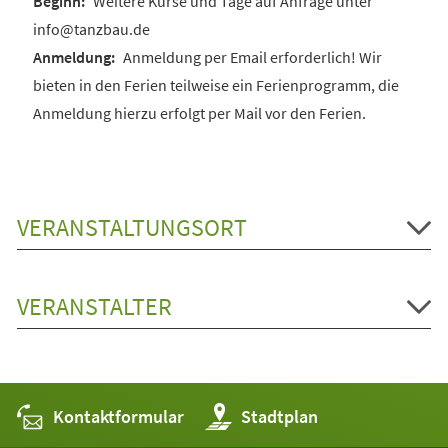
Weitere Kurse und Tage auf Anfrage unter
info@tanzbau.de
Anmeldung per Email erforderlich! Wir
bieten in den Ferien teilweise ein Ferienprogramm, die
Anmeldung hierzu erfolgt per Mail vor den Ferien.
VERANSTALTUNGSORT
VERANSTALTER
Kontaktformular
(Öffnet
Stadtplan
in