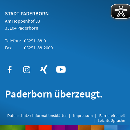
einem
neuen
Tab)
STADT PADERBORN
Am Hoppenhof 33
33104 Paderborn
Telefon:
05251 88-0
Fax:
05251 88-2000
Paderborn überzeugt.
Datenschutz / Informationsblätter
Impressum
Barrierefreiheit
Leichte Sprache