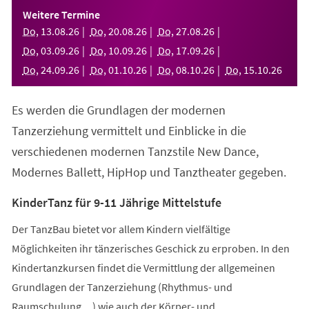
einem
Weitere Termine
neuen
Do
,
13
.
08
.
26
Do
,
20
.
08
.
26
Do
,
27
.
08
.
26
Tab)
Do
,
03
.
09
.
26
Do
,
10
.
09
.
26
Do
,
17
.
09
.
26
Do
,
24
.
09
.
26
Do
,
01
.
10
.
26
Do
,
08
.
10
.
26
Do
,
15
.
10
.
26
Es werden die Grundlagen der modernen
Tanzerziehung vermittelt und Einblicke in die
verschiedenen modernen Tanzstile New Dance,
Modernes Ballett, HipHop und Tanztheater gegeben.
KinderTanz für 9-11 Jährige Mittelstufe
Der TanzBau bietet vor allem Kindern vielfältige
Möglichkeiten ihr tänzerisches Geschick zu erproben. In den
Kindertanzkursen findet die Vermittlung der allgemeinen
Grundlagen der Tanzerziehung (Rhythmus- und
Raumschulung,...) wie auch der Körper- und