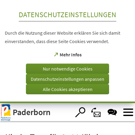
Inhalt anspringen
DATENSCHUTZEINSTELLUNGEN
Durch die Nutzung dieser Website erklären Sie sich damit
einverstanden, dass diese Seite Cookies verwendet.
(Öffnet
Mehr Infos
in
einem
Nur notwendige Cookies
neuen
Tab)
Datenschutzeinstellungen anpassen
Alle Cookies akzeptieren
Visuelle
Paderborn
Assistenzsoftware
öffnen.