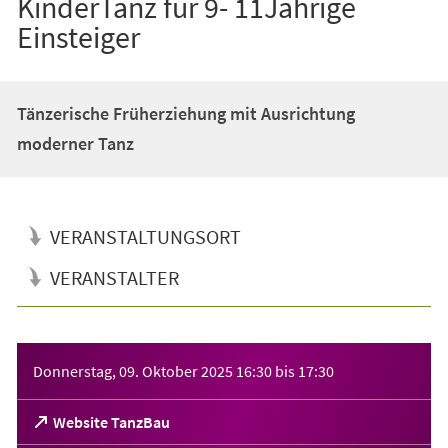
KinderTanz für 9- 11Jährige
Einsteiger
Tänzerische Früherziehung mit Ausrichtung
moderner Tanz
VERANSTALTUNGSORT
VERANSTALTER
Veranstaltungsinformationen
Donnerstag, 09. Oktober 2025
16:30
bis
17:30
(Öffnet
Website TanzBau
in