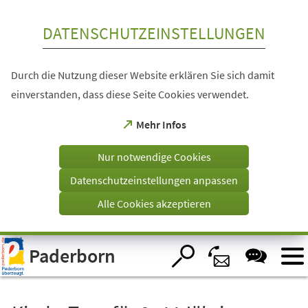
Inhalt anspringen
DATENSCHUTZEINSTELLUNGEN
Durch die Nutzung dieser Website erklären Sie sich damit
einverstanden, dass diese Seite Cookies verwendet.
(Öffnet
Mehr Infos
in
einem
Nur notwendige Cookies
neuen
Tab)
Datenschutzeinstellungen anpassen
Alle Cookies akzeptieren
Visuelle
Paderborn
Assistenzsoftware
öffnen.