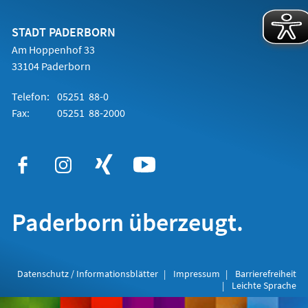
einem
neuen
Tab)
STADT PADERBORN
Am Hoppenhof 33
33104 Paderborn
Telefon:
05251 88-0
Fax:
05251 88-2000
Paderborn überzeugt.
Datenschutz / Informationsblätter
Impressum
Barrierefreiheit
Leichte Sprache