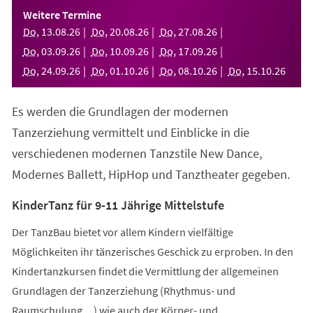
einem
Weitere Termine
neuen
Do
,
13
.
08
.
26
Do
,
20
.
08
.
26
Do
,
27
.
08
.
26
Tab)
Do
,
03
.
09
.
26
Do
,
10
.
09
.
26
Do
,
17
.
09
.
26
Do
,
24
.
09
.
26
Do
,
01
.
10
.
26
Do
,
08
.
10
.
26
Do
,
15
.
10
.
26
Es werden die Grundlagen der modernen
Tanzerziehung vermittelt und Einblicke in die
verschiedenen modernen Tanzstile New Dance,
Modernes Ballett, HipHop und Tanztheater gegeben.
KinderTanz für 9-11 Jährige Mittelstufe
Der TanzBau bietet vor allem Kindern vielfältige
Möglichkeiten ihr tänzerisches Geschick zu erproben. In den
Kindertanzkursen findet die Vermittlung der allgemeinen
Grundlagen der Tanzerziehung (Rhythmus- und
Raumschulung,...) wie auch der Körper- und