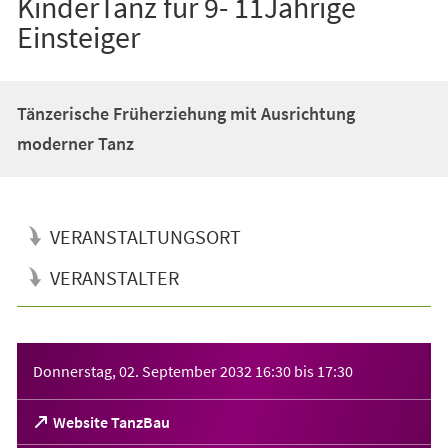
KinderTanz für 9- 11Jährige
Einsteiger
Tänzerische Früherziehung mit Ausrichtung
moderner Tanz
VERANSTALTUNGSORT
VERANSTALTER
Veranstaltungsinformationen
Donnerstag, 02. September 2032
16:30
bis
17:30
(Öffnet
Website TanzBau
in