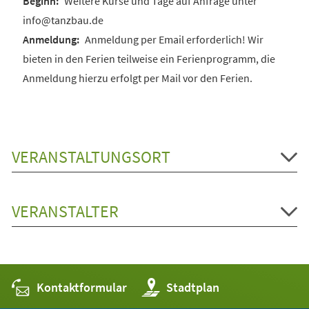
Weitere Kurse und Tage auf Anfrage unter
info@tanzbau.de
Anmeldung per Email erforderlich! Wir
bieten in den Ferien teilweise ein Ferienprogramm, die
Anmeldung hierzu erfolgt per Mail vor den Ferien.
VERANSTALTUNGSORT
VERANSTALTER
Kontaktformular
(Öffnet
Stadtplan
in