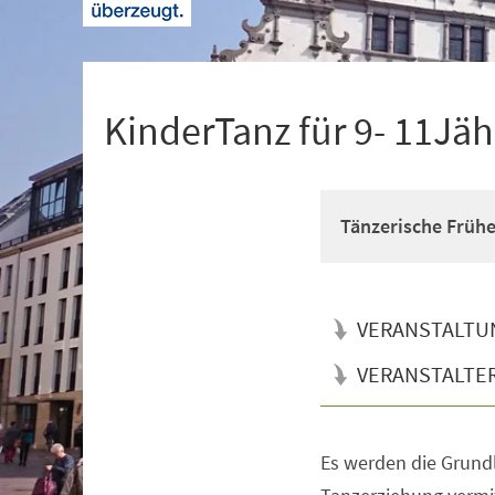
+
1
KinderTanz für 9- 11Jäh
Tänzerische Früh
VERANSTALTU
VERANSTALTE
Es werden die Grun
Veranstaltungsinformationen