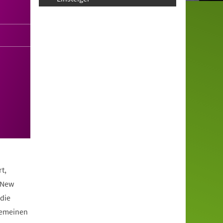
t,
 New
die
lgemeinen