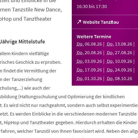
telt und Einblicke in die
16:30
bis
17:30
nen Tanzstile New Dance,
ipHop und Tanztheater
(Öffnet
Website TanzBau
in
einem
Weitere Termine
neuen
Jährige Mittelstufe
Do
,
06
.
08
.
26
Do
,
13
.
08
.
26
Tab)
Do
,
20
.
08
.
26
Do
,
27
.
08
.
26
allem Kindern vielfältige
Do
,
03
.
09
.
26
Do
,
10
.
09
.
26
risches Geschick zu erproben.
Do
,
17
.
09
.
26
Do
,
24
.
09
.
26
 findet die Vermittlung der
Do
,
01
.
10
.
26
Do
,
08
.
10
.
26
n der Tanzerziehung
ulung,...) wie auch der
bildung (Haltungsschulung und Optimierung der kindlichen
. Es wird nicht nur nachgeahmt, sondern auch selbst experimentier
tzt. Es werden Einblicke in die verschiedenen modernen Tanzstile
t, HipHop und Tanztheater gegeben. Hierdurch erhalten die Kinder 
erfahren, welcher Tanzstil von Ihnen favorisiert wird. Neben den al