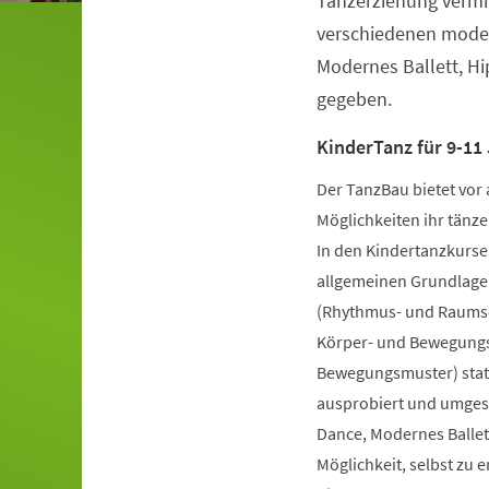
Tanzerziehung vermit
verschiedenen moder
Modernes Ballett, H
gegeben.
KinderTanz für 9-11 
Der TanzBau bietet vor 
Möglichkeiten ihr tänze
In den Kindertanzkursen
allgemeinen Grundlage
(Rhythmus- und Raumsch
Körper- und Bewegungs
Bewegungsmuster) statt
ausprobiert und umgese
Dance, Modernes Ballet
Möglichkeit, selbst zu 