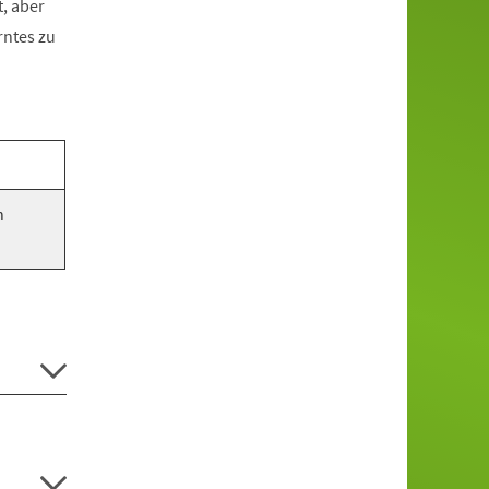
, aber
rntes zu
n
.