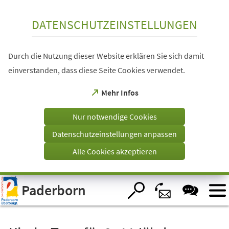
Inhalt anspringen
DATENSCHUTZEINSTELLUNGEN
Durch die Nutzung dieser Website erklären Sie sich damit
einverstanden, dass diese Seite Cookies verwendet.
(Öffnet
Mehr Infos
in
einem
Nur notwendige Cookies
neuen
Tab)
Datenschutzeinstellungen anpassen
Alle Cookies akzeptieren
Visuelle
Paderborn
Assistenzsoftware
öffnen.