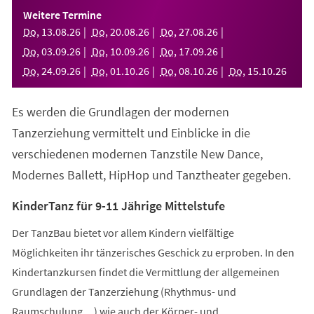
einem
Weitere Termine
neuen
Do
,
13
.
08
.
26
Do
,
20
.
08
.
26
Do
,
27
.
08
.
26
Tab)
Do
,
03
.
09
.
26
Do
,
10
.
09
.
26
Do
,
17
.
09
.
26
Do
,
24
.
09
.
26
Do
,
01
.
10
.
26
Do
,
08
.
10
.
26
Do
,
15
.
10
.
26
Es werden die Grundlagen der modernen
Tanzerziehung vermittelt und Einblicke in die
verschiedenen modernen Tanzstile New Dance,
Modernes Ballett, HipHop und Tanztheater gegeben.
KinderTanz für 9-11 Jährige Mittelstufe
Der TanzBau bietet vor allem Kindern vielfältige
Möglichkeiten ihr tänzerisches Geschick zu erproben. In den
Kindertanzkursen findet die Vermittlung der allgemeinen
Grundlagen der Tanzerziehung (Rhythmus- und
Raumschulung,...) wie auch der Körper- und