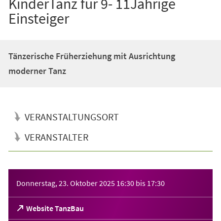
KinderTanz für 9- 11Jährige
Einsteiger
Tänzerische Früherziehung mit Ausrichtung
moderner Tanz
VERANSTALTUNGSORT
VERANSTALTER
Veranstaltungsinformationen
Donnerstag, 23. Oktober 2025
16:30
bis
17:30
(Öffnet
Website TanzBau
in