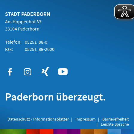
einem
neuen
Tab)
STADT PADERBORN
Am Hoppenhof 33
33104 Paderborn
Telefon:
05251 88-0
Fax:
05251 88-2000
Paderborn überzeugt.
Datenschutz / Informationsblätter
Impressum
Barrierefreiheit
Leichte Sprache