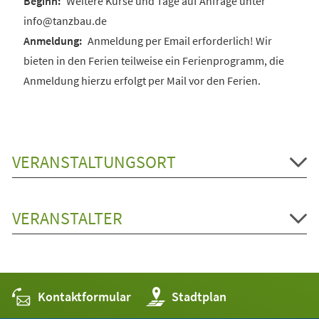
Weitere Kurse und Tage auf Anfrage unter
info@tanzbau.de
Anmeldung per Email erforderlich! Wir
bieten in den Ferien teilweise ein Ferienprogramm, die
Anmeldung hierzu erfolgt per Mail vor den Ferien.
VERANSTALTUNGSORT
VERANSTALTER
Kontaktformular
(Öffnet
Stadtplan
in