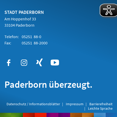
einem
neuen
Tab)
STADT PADERBORN
Am Hoppenhof 33
33104 Paderborn
Telefon:
05251 88-0
Fax:
05251 88-2000
Paderborn überzeugt.
Datenschutz / Informationsblätter
Impressum
Barrierefreiheit
Leichte Sprache