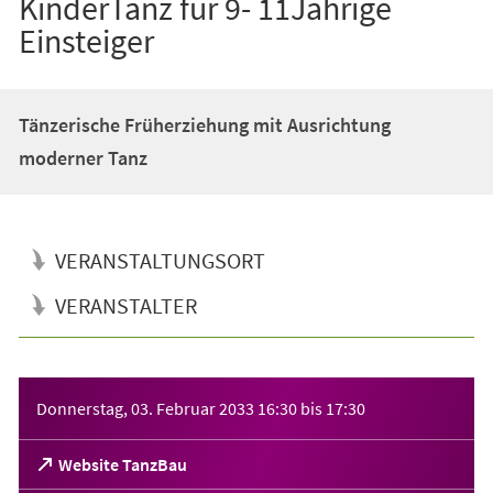
KinderTanz für 9- 11Jährige
Einsteiger
Tänzerische Früherziehung mit Ausrichtung
moderner Tanz
VERANSTALTUNGSORT
VERANSTALTER
Veranstaltungsinformationen
Donnerstag, 03. Februar 2033
16:30
bis
17:30
(Öffnet
Website TanzBau
in