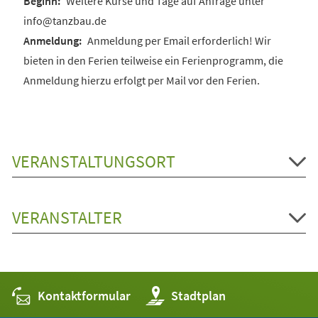
Weitere Kurse und Tage auf Anfrage unter
info@tanzbau.de
Anmeldung per Email erforderlich! Wir
bieten in den Ferien teilweise ein Ferienprogramm, die
Anmeldung hierzu erfolgt per Mail vor den Ferien.
VERANSTALTUNGSORT
VERANSTALTER
Kontaktformular
(Öffnet
Stadtplan
in