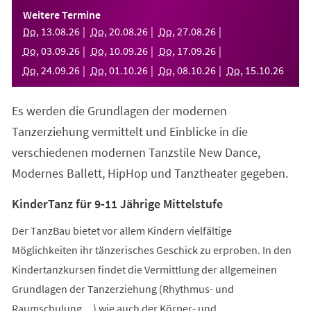
einem
Weitere Termine
neuen
Do
,
13
.
08
.
26
Do
,
20
.
08
.
26
Do
,
27
.
08
.
26
Tab)
Do
,
03
.
09
.
26
Do
,
10
.
09
.
26
Do
,
17
.
09
.
26
Do
,
24
.
09
.
26
Do
,
01
.
10
.
26
Do
,
08
.
10
.
26
Do
,
15
.
10
.
26
Es werden die Grundlagen der modernen
Tanzerziehung vermittelt und Einblicke in die
verschiedenen modernen Tanzstile New Dance,
Modernes Ballett, HipHop und Tanztheater gegeben.
KinderTanz für 9-11 Jährige Mittelstufe
Der TanzBau bietet vor allem Kindern vielfältige
Möglichkeiten ihr tänzerisches Geschick zu erproben. In den
Kindertanzkursen findet die Vermittlung der allgemeinen
Grundlagen der Tanzerziehung (Rhythmus- und
Raumschulung,...) wie auch der Körper- und