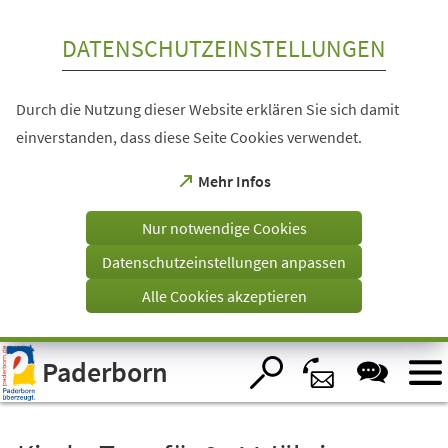
Inhalt anspringen
DATENSCHUTZEINSTELLUNGEN
Durch die Nutzung dieser Website erklären Sie sich damit
einverstanden, dass diese Seite Cookies verwendet.
(Öffnet
Mehr Infos
in
einem
Nur notwendige Cookies
neuen
Tab)
Datenschutzeinstellungen anpassen
Alle Cookies akzeptieren
Visuelle
Paderborn
Assistenzsoftware
öffnen.