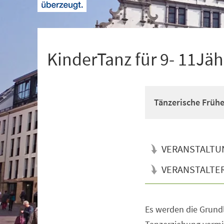
+
1
KinderTanz für 9- 11Jäh
Tänzerische Früh
VERANSTALTU
VERANSTALTE
Es werden die Grun
Veranstaltungsinformationen