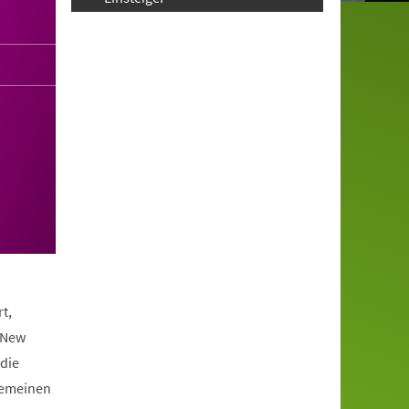
t,
 New
die
lgemeinen