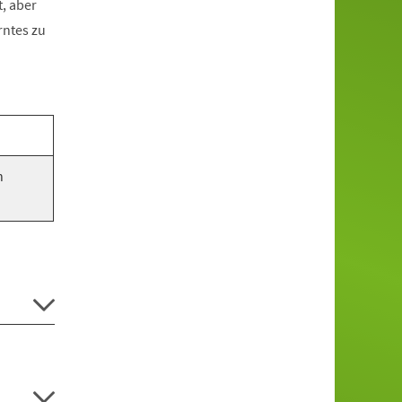
, aber
rntes zu
n
.