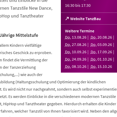
telt und Einblicke in die
16:30
bis
17:30
nen Tanzstile New Dance,
ipHop und Tanztheater
(Öffnet
Website TanzBau
in
einem
Weitere Termine
neuen
Jährige Mittelstufe
Do
,
13
.
08
.
26
Do
,
20
.
08
.
26
Tab)
Do
,
27
.
08
.
26
Do
,
03
.
09
.
26
allem Kindern vielfältige
Do
,
10
.
09
.
26
Do
,
17
.
09
.
26
risches Geschick zu erproben.
Do
,
24
.
09
.
26
Do
,
01
.
10
.
26
 findet die Vermittlung der
Do
,
08
.
10
.
26
Do
,
15
.
10
.
26
n der Tanzerziehung
ulung,...) wie auch der
bildung (Haltungsschulung und Optimierung der kindlichen
. Es wird nicht nur nachgeahmt, sondern auch selbst experimentier
tzt. Es werden Einblicke in die verschiedenen modernen Tanzstile
t, HipHop und Tanztheater gegeben. Hierdurch erhalten die Kinder 
erfahren, welcher Tanzstil von Ihnen favorisiert wird. Neben den al