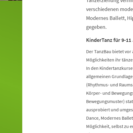
Tanzerziehung vermit
verschiedenen moder
Modernes Ballett, H
gegeben.
KinderTanz für 9-11 
Der TanzBau bietet vor 
Möglichkeiten ihr tänze
In den Kindertanzkursen
allgemeinen Grundlage
(Rhythmus- und Raumsch
Körper- und Bewegungs
Bewegungsmuster) statt
ausprobiert und umgese
Dance, Modernes Ballet
Möglichkeit, selbst zu 