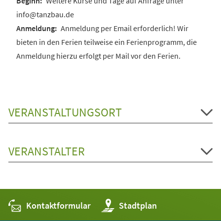
Weitere Kurse und Tage auf Anfrage unter
info@tanzbau.de
Anmeldung per Email erforderlich! Wir
bieten in den Ferien teilweise ein Ferienprogramm, die
Anmeldung hierzu erfolgt per Mail vor den Ferien.
VERANSTALTUNGSORT
VERANSTALTER
Kontaktformular
(Öffnet
Stadtplan
in