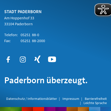
einem
neuen
Tab)
STADT PADERBORN
Am Hoppenhof 33
33104 Paderborn
Telefon:
05251 88-0
Fax:
05251 88-2000
Paderborn überzeugt.
Datenschutz / Informationsblätter
Impressum
Barrierefreiheit
Leichte Sprache