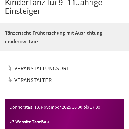
KinderTanz für 9- 11Jährige
Einsteiger
Tänzerische Früherziehung mit Ausrichtung
moderner Tanz
VERANSTALTUNGSORT
VERANSTALTER
Veranstaltungsinformationen
Donnerstag, 13. November 2025
16:30
bis
17:30
(Öffnet
Website TanzBau
in