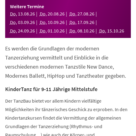
einem
Weitere Termine
neuen
Do
,
13
.
08
.
26
Do
,
20
.
08
.
26
Do
,
27
.
08
.
26
Tab)
Do
,
03
.
09
.
26
Do
,
10
.
09
.
26
Do
,
17
.
09
.
26
Do
,
24
.
09
.
26
Do
,
01
.
10
.
26
Do
,
08
.
10
.
26
Do
,
15
.
10
.
26
Es werden die Grundlagen der modernen
Tanzerziehung vermittelt und Einblicke in die
verschiedenen modernen Tanzstile New Dance,
Modernes Ballett, HipHop und Tanztheater gegeben.
KinderTanz für 9-11 Jährige Mittelstufe
Der TanzBau bietet vor allem Kindern vielfältige
Möglichkeiten ihr tänzerisches Geschick zu erproben. In den
Kindertanzkursen findet die Vermittlung der allgemeinen
Grundlagen der Tanzerziehung (Rhythmus- und
Raumschulung,...) wie auch der Körper- und