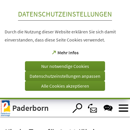
Inhalt anspringen
DATENSCHUTZEINSTELLUNGEN
Durch die Nutzung dieser Website erklären Sie sich damit
einverstanden, dass diese Seite Cookies verwendet.
(Öffnet
Mehr Infos
in
einem
Nur notwendige Cookies
neuen
Tab)
Datenschutzeinstellungen anpassen
Alle Cookies akzeptieren
Visuelle
Paderborn
Assistenzsoftware
öffnen.