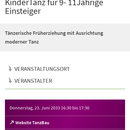
KinderTanz für 9- 11Jährige
Einsteiger
Tänzerische Früherziehung mit Ausrichtung
moderner Tanz
VERANSTALTUNGSORT
VERANSTALTER
Veranstaltungsinformationen
Donnerstag, 23. Juni 2033
16:30
bis
17:30
(Öffnet
Website TanzBau
in