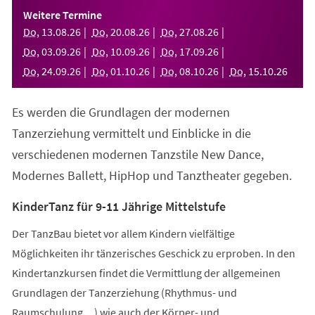
einem
Weitere Termine
neuen
Do
,
13
.
08
.
26
Do
,
20
.
08
.
26
Do
,
27
.
08
.
26
Tab)
Do
,
03
.
09
.
26
Do
,
10
.
09
.
26
Do
,
17
.
09
.
26
Do
,
24
.
09
.
26
Do
,
01
.
10
.
26
Do
,
08
.
10
.
26
Do
,
15
.
10
.
26
Es werden die Grundlagen der modernen
Tanzerziehung vermittelt und Einblicke in die
verschiedenen modernen Tanzstile New Dance,
Modernes Ballett, HipHop und Tanztheater gegeben.
KinderTanz für 9-11 Jährige Mittelstufe
Der TanzBau bietet vor allem Kindern vielfältige
Möglichkeiten ihr tänzerisches Geschick zu erproben. In den
Kindertanzkursen findet die Vermittlung der allgemeinen
Grundlagen der Tanzerziehung (Rhythmus- und
Raumschulung,...) wie auch der Körper- und