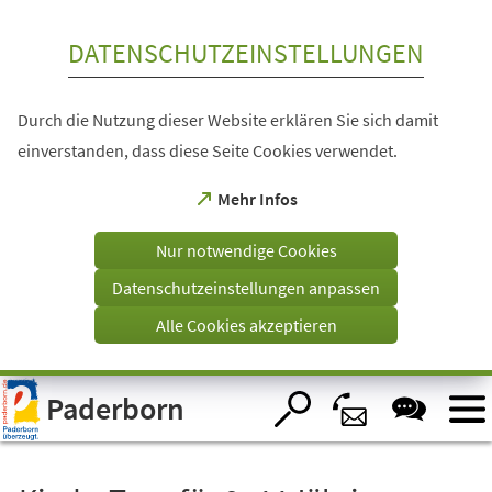
Inhalt anspringen
DATENSCHUTZEINSTELLUNGEN
Durch die Nutzung dieser Website erklären Sie sich damit
einverstanden, dass diese Seite Cookies verwendet.
(Öffnet
Mehr Infos
in
einem
Nur notwendige Cookies
neuen
Tab)
Datenschutzeinstellungen anpassen
Alle Cookies akzeptieren
Visuelle
Paderborn
Assistenzsoftware
öffnen.