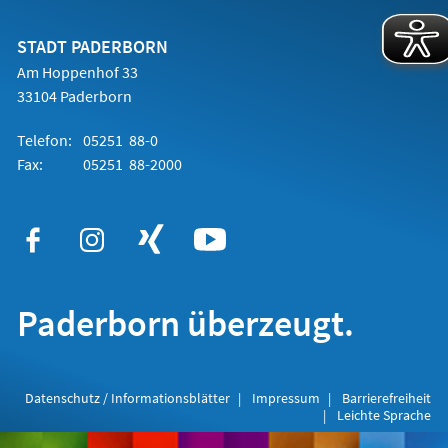
einem
neuen
Tab)
STADT PADERBORN
Am Hoppenhof 33
33104 Paderborn
Telefon:
05251 88-0
Fax:
05251 88-2000
Paderborn überzeugt.
Datenschutz / Informationsblätter
Impressum
Barrierefreiheit
Leichte Sprache