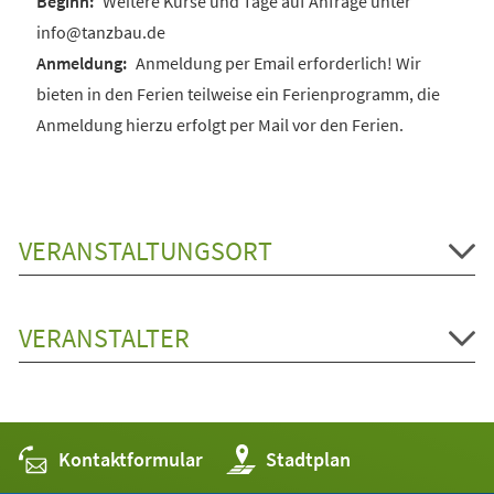
Weitere Kurse und Tage auf Anfrage unter
info@tanzbau.de
Anmeldung per Email erforderlich! Wir
bieten in den Ferien teilweise ein Ferienprogramm, die
Anmeldung hierzu erfolgt per Mail vor den Ferien.
VERANSTALTUNGSORT
VERANSTALTER
Kontaktformular
(Öffnet
Stadtplan
in