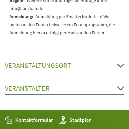
Weitere Kurse und Tage auf Anfrage unter
info@tanzbau.de
Anmeldung per Email erforderlich! Wir
bieten in den Ferien teilweise ein Ferienprogramm, die
Anmeldung hierzu erfolgt per Mail vor den Ferien.
VERANSTALTUNGSORT
VERANSTALTER
Kontaktformular
(Öffnet
Stadtplan
in