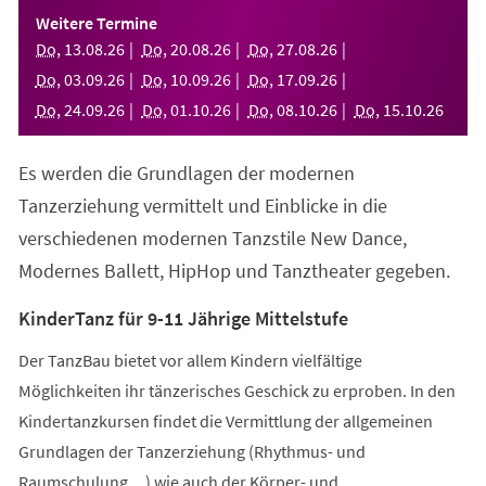
einem
Weitere Termine
neuen
Do
,
13
.
08
.
26
Do
,
20
.
08
.
26
Do
,
27
.
08
.
26
Tab)
Do
,
03
.
09
.
26
Do
,
10
.
09
.
26
Do
,
17
.
09
.
26
Do
,
24
.
09
.
26
Do
,
01
.
10
.
26
Do
,
08
.
10
.
26
Do
,
15
.
10
.
26
Es werden die Grundlagen der modernen
Tanzerziehung vermittelt und Einblicke in die
verschiedenen modernen Tanzstile New Dance,
Modernes Ballett, HipHop und Tanztheater gegeben.
KinderTanz für 9-11 Jährige Mittelstufe
Der TanzBau bietet vor allem Kindern vielfältige
Möglichkeiten ihr tänzerisches Geschick zu erproben. In den
Kindertanzkursen findet die Vermittlung der allgemeinen
Grundlagen der Tanzerziehung (Rhythmus- und
Raumschulung,...) wie auch der Körper- und