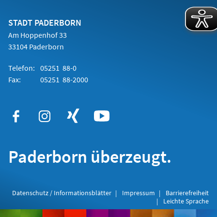
einem
neuen
Tab)
STADT PADERBORN
Am Hoppenhof 33
33104 Paderborn
Telefon:
05251 88-0
Fax:
05251 88-2000
Paderborn überzeugt.
Datenschutz / Informationsblätter
Impressum
Barrierefreiheit
Leichte Sprache