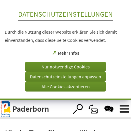
Inhalt anspringen
DATENSCHUTZEINSTELLUNGEN
Durch die Nutzung dieser Website erklären Sie sich damit
einverstanden, dass diese Seite Cookies verwendet.
(Öffnet
Mehr Infos
in
einem
Nur notwendige Cookies
neuen
Tab)
Datenschutzeinstellungen anpassen
Alle Cookies akzeptieren
Visuelle
Paderborn
Assistenzsoftware
öffnen.