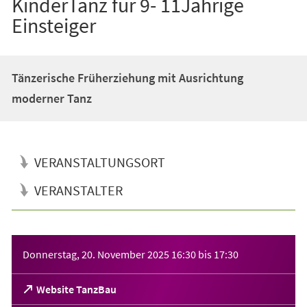
KinderTanz für 9- 11Jährige
Einsteiger
Tänzerische Früherziehung mit Ausrichtung
moderner Tanz
VERANSTALTUNGSORT
VERANSTALTER
Veranstaltungsinformationen
Donnerstag, 20. November 2025
16:30
bis
17:30
(Öffnet
Website TanzBau
in