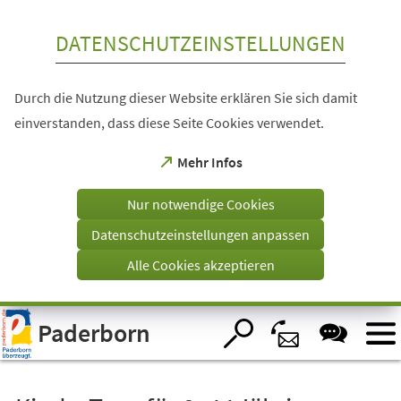
Inhalt anspringen
DATENSCHUTZEINSTELLUNGEN
Durch die Nutzung dieser Website erklären Sie sich damit
einverstanden, dass diese Seite Cookies verwendet.
(Öffnet
Mehr Infos
in
einem
Nur notwendige Cookies
neuen
Tab)
Datenschutzeinstellungen anpassen
Alle Cookies akzeptieren
Visuelle
Paderborn
Assistenzsoftware
öffnen.