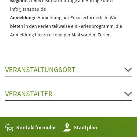
Weitere Kurse und Tage auf Anfrage unter
info@tanzbau.de
Anmeldung per Email erforderlich! Wir
bieten in den Ferien teilweise ein Ferienprogramm, die
Anmeldung hierzu erfolgt per Mail vor den Ferien.
VERANSTALTUNGSORT
VERANSTALTER
Kontaktformular
(Öffnet
Stadtplan
in