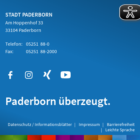
einem
neuen
Tab)
STADT PADERBORN
Am Hoppenhof 33
33104 Paderborn
Telefon:
05251 88-0
Fax:
05251 88-2000
Paderborn überzeugt.
Datenschutz / Informationsblätter
Impressum
Barrierefreiheit
Leichte Sprache