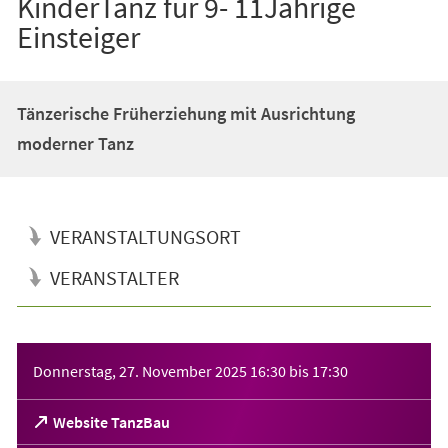
KinderTanz für 9- 11Jährige
Einsteiger
Tänzerische Früherziehung mit Ausrichtung
moderner Tanz
VERANSTALTUNGSORT
VERANSTALTER
Veranstaltungsinformationen
Donnerstag, 27. November 2025
16:30
bis
17:30
(Öffnet
Website TanzBau
in