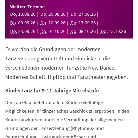
einem
Weitere Termine
neuen
Do
,
13
.
08
.
26
Do
,
20
.
08
.
26
Do
,
27
.
08
.
26
Tab)
Do
,
03
.
09
.
26
Do
,
10
.
09
.
26
Do
,
17
.
09
.
26
Do
,
24
.
09
.
26
Do
,
01
.
10
.
26
Do
,
08
.
10
.
26
Do
,
15
.
10
.
26
Es werden die Grundlagen der modernen
Tanzerziehung vermittelt und Einblicke in die
verschiedenen modernen Tanzstile New Dance,
Modernes Ballett, HipHop und Tanztheater gegeben.
KinderTanz für 9-11 Jährige Mittelstufe
Der TanzBau bietet vor allem Kindern vielfältige
Möglichkeiten ihr tänzerisches Geschick zu erproben. In den
Kindertanzkursen findet die Vermittlung der allgemeinen
Grundlagen der Tanzerziehung (Rhythmus- und
Raumschulung,...) wie auch der Körper- und