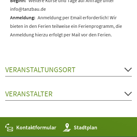
Weitere Kurse und Tage auf Anfrage unter
info@tanzbau.de
Anmeldung per Email erforderlich! Wir
bieten in den Ferien teilweise ein Ferienprogramm, die
Anmeldung hierzu erfolgt per Mail vor den Ferien.
VERANSTALTUNGSORT
VERANSTALTER
Kontaktformular
(Öffnet
Stadtplan
in