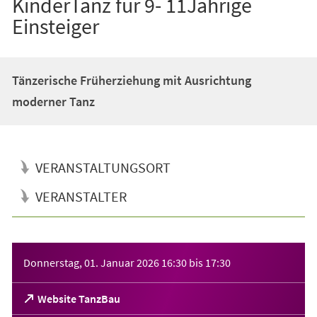
KinderTanz für 9- 11Jährige
Einsteiger
Tänzerische Früherziehung mit Ausrichtung
moderner Tanz
VERANSTALTUNGSORT
VERANSTALTER
Veranstaltungsinformationen
Donnerstag, 01. Januar 2026
16:30
bis
17:30
(Öffnet
Website TanzBau
in