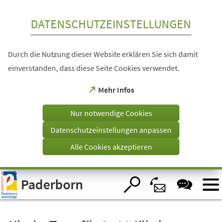
Inhalt anspringen
DATENSCHUTZEINSTELLUNGEN
Durch die Nutzung dieser Website erklären Sie sich damit
einverstanden, dass diese Seite Cookies verwendet.
(Öffnet
Mehr Infos
in
einem
Nur notwendige Cookies
neuen
Tab)
Datenschutzeinstellungen anpassen
Alle Cookies akzeptieren
Visuelle
Paderborn
Assistenzsoftware
öffnen.