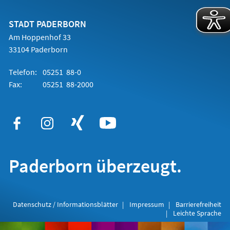
einem
neuen
Tab)
STADT PADERBORN
Am Hoppenhof 33
33104 Paderborn
Telefon:
05251 88-0
Fax:
05251 88-2000
Paderborn überzeugt.
Datenschutz / Informationsblätter
Impressum
Barrierefreiheit
Leichte Sprache