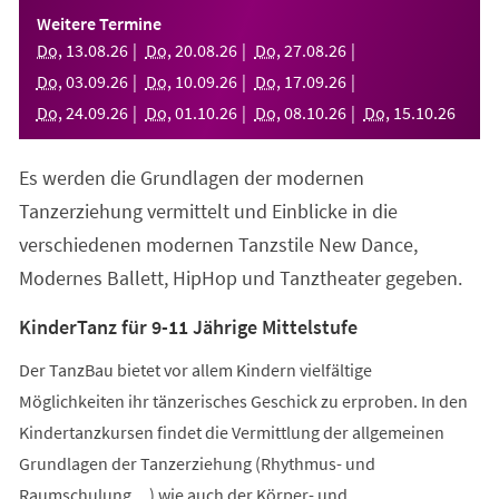
einem
Weitere Termine
neuen
Do
,
13
.
08
.
26
Do
,
20
.
08
.
26
Do
,
27
.
08
.
26
Tab)
Do
,
03
.
09
.
26
Do
,
10
.
09
.
26
Do
,
17
.
09
.
26
Do
,
24
.
09
.
26
Do
,
01
.
10
.
26
Do
,
08
.
10
.
26
Do
,
15
.
10
.
26
Es werden die Grundlagen der modernen
Tanzerziehung vermittelt und Einblicke in die
verschiedenen modernen Tanzstile New Dance,
Modernes Ballett, HipHop und Tanztheater gegeben.
KinderTanz für 9-11 Jährige Mittelstufe
Der TanzBau bietet vor allem Kindern vielfältige
Möglichkeiten ihr tänzerisches Geschick zu erproben. In den
Kindertanzkursen findet die Vermittlung der allgemeinen
Grundlagen der Tanzerziehung (Rhythmus- und
Raumschulung,...) wie auch der Körper- und