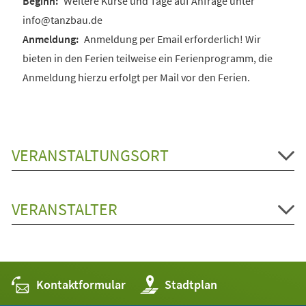
Weitere Kurse und Tage auf Anfrage unter
info@tanzbau.de
Anmeldung per Email erforderlich! Wir
bieten in den Ferien teilweise ein Ferienprogramm, die
Anmeldung hierzu erfolgt per Mail vor den Ferien.
VERANSTALTUNGSORT
VERANSTALTER
Kontaktformular
(Öffnet
Stadtplan
in