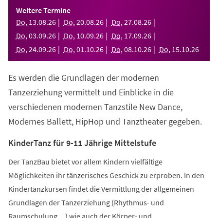
einem
Weitere Termine
neuen
Do
,
13
.
08
.
26
Do
,
20
.
08
.
26
Do
,
27
.
08
.
26
Tab)
Do
,
03
.
09
.
26
Do
,
10
.
09
.
26
Do
,
17
.
09
.
26
Do
,
24
.
09
.
26
Do
,
01
.
10
.
26
Do
,
08
.
10
.
26
Do
,
15
.
10
.
26
Es werden die Grundlagen der modernen
Tanzerziehung vermittelt und Einblicke in die
verschiedenen modernen Tanzstile New Dance,
Modernes Ballett, HipHop und Tanztheater gegeben.
KinderTanz für 9-11 Jährige Mittelstufe
Der TanzBau bietet vor allem Kindern vielfältige
Möglichkeiten ihr tänzerisches Geschick zu erproben. In den
Kindertanzkursen findet die Vermittlung der allgemeinen
Grundlagen der Tanzerziehung (Rhythmus- und
Raumschulung,...) wie auch der Körper- und