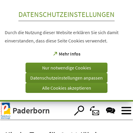
Inhalt anspringen
DATENSCHUTZEINSTELLUNGEN
Durch die Nutzung dieser Website erklären Sie sich damit
einverstanden, dass diese Seite Cookies verwendet.
(Öffnet
Mehr Infos
in
einem
Nur notwendige Cookies
neuen
Tab)
Datenschutzeinstellungen anpassen
Alle Cookies akzeptieren
Visuelle
Paderborn
Assistenzsoftware
öffnen.