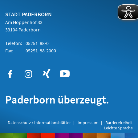
einem
neuen
Tab)
STADT PADERBORN
Am Hoppenhof 33
33104 Paderborn
Telefon:
05251 88-0
Fax:
05251 88-2000
Paderborn überzeugt.
Datenschutz / Informationsblätter
Impressum
Barrierefreiheit
Leichte Sprache