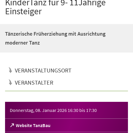
KinderTanz für 9- 11Jährige
Einsteiger
Tänzerische Früherziehung mit Ausrichtung
moderner Tanz
VERANSTALTUNGSORT
VERANSTALTER
Veranstaltungsinformationen
Donnerstag, 08. Januar 2026
16:30
bis
17:30
(Öffnet
Website TanzBau
in