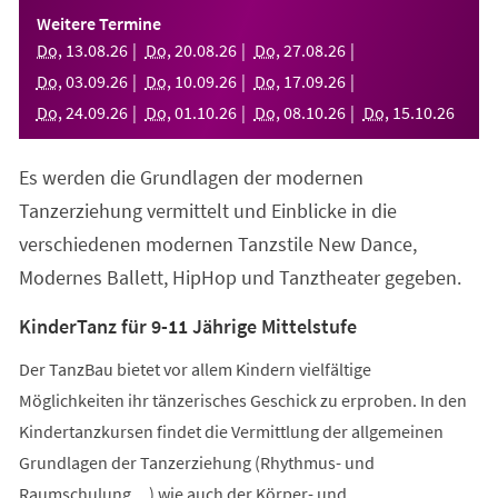
einem
Weitere Termine
neuen
Do
,
13
.
08
.
26
Do
,
20
.
08
.
26
Do
,
27
.
08
.
26
Tab)
Do
,
03
.
09
.
26
Do
,
10
.
09
.
26
Do
,
17
.
09
.
26
Do
,
24
.
09
.
26
Do
,
01
.
10
.
26
Do
,
08
.
10
.
26
Do
,
15
.
10
.
26
Es werden die Grundlagen der modernen
Tanzerziehung vermittelt und Einblicke in die
verschiedenen modernen Tanzstile New Dance,
Modernes Ballett, HipHop und Tanztheater gegeben.
KinderTanz für 9-11 Jährige Mittelstufe
Der TanzBau bietet vor allem Kindern vielfältige
Möglichkeiten ihr tänzerisches Geschick zu erproben. In den
Kindertanzkursen findet die Vermittlung der allgemeinen
Grundlagen der Tanzerziehung (Rhythmus- und
Raumschulung,...) wie auch der Körper- und