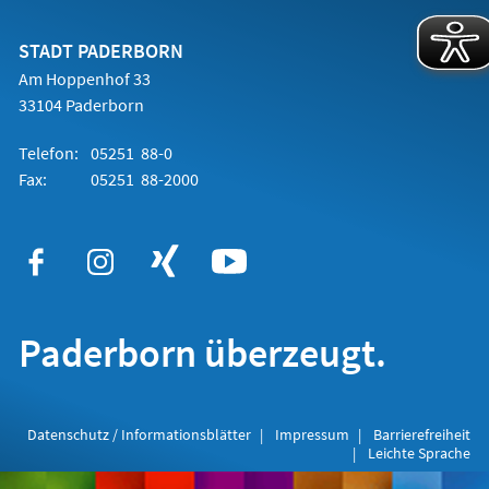
einem
neuen
Tab)
STADT PADERBORN
Am Hoppenhof 33
33104 Paderborn
Telefon:
05251 88-0
Fax:
05251 88-2000
Paderborn überzeugt.
Datenschutz / Informationsblätter
Impressum
Barrierefreiheit
Leichte Sprache