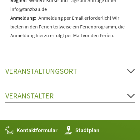
Weitere Kurse und Tage auf Anfrage unter
info@tanzbau.de
Anmeldung per Email erforderlich! Wir
bieten in den Ferien teilweise ein Ferienprogramm, die
Anmeldung hierzu erfolgt per Mail vor den Ferien.
VERANSTALTUNGSORT
VERANSTALTER
Kontaktformular
(Öffnet
Stadtplan
in