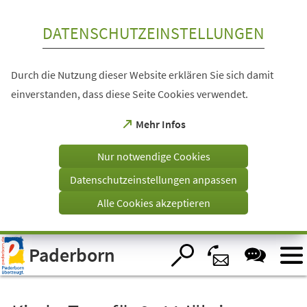
Inhalt anspringen
DATENSCHUTZEINSTELLUNGEN
Durch die Nutzung dieser Website erklären Sie sich damit
einverstanden, dass diese Seite Cookies verwendet.
(Öffnet
Mehr Infos
in
einem
Nur notwendige Cookies
neuen
Tab)
Datenschutzeinstellungen anpassen
Alle Cookies akzeptieren
Visuelle
Paderborn
Assistenzsoftware
öffnen.