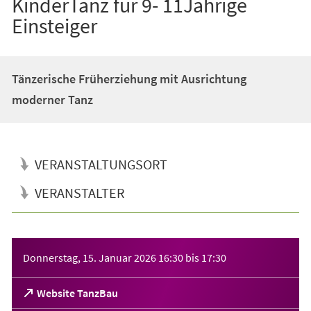
KinderTanz für 9- 11Jährige
Einsteiger
Tänzerische Früherziehung mit Ausrichtung
moderner Tanz
VERANSTALTUNGSORT
VERANSTALTER
Veranstaltungsinformationen
Donnerstag, 15. Januar 2026
16:30
bis
17:30
(Öffnet
Website TanzBau
in