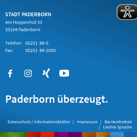
einem
neuen
Tab)
STADT PADERBORN
Am Hoppenhof 33
33104 Paderborn
Telefon:
05251 88-0
Fax:
05251 88-2000
Paderborn überzeugt.
Datenschutz / Informationsblätter
Impressum
Barrierefreiheit
Leichte Sprache