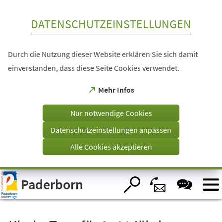
Inhalt anspringen
DATENSCHUTZEINSTELLUNGEN
Durch die Nutzung dieser Website erklären Sie sich damit
einverstanden, dass diese Seite Cookies verwendet.
(Öffnet
Mehr Infos
in
einem
Nur notwendige Cookies
neuen
Tab)
Datenschutzeinstellungen anpassen
Alle Cookies akzeptieren
Visuelle
Paderborn
Assistenzsoftware
öffnen.