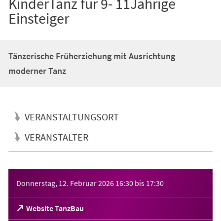
KinderTanz für 9- 11Jährige
Einsteiger
Tänzerische Früherziehung mit Ausrichtung
moderner Tanz
VERANSTALTUNGSORT
VERANSTALTER
Veranstaltungsinformationen
Donnerstag, 12. Februar 2026
16:30
bis
17:30
(Öffnet
Website TanzBau
in