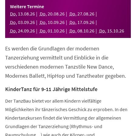
einem
Weitere Termine
neuen
Do
,
13
.
08
.
26
Do
,
20
.
08
.
26
Do
,
27
.
08
.
26
Tab)
Do
,
03
.
09
.
26
Do
,
10
.
09
.
26
Do
,
17
.
09
.
26
Do
,
24
.
09
.
26
Do
,
01
.
10
.
26
Do
,
08
.
10
.
26
Do
,
15
.
10
.
26
Es werden die Grundlagen der modernen
Tanzerziehung vermittelt und Einblicke in die
verschiedenen modernen Tanzstile New Dance,
Modernes Ballett, HipHop und Tanztheater gegeben.
KinderTanz für 9-11 Jährige Mittelstufe
Der TanzBau bietet vor allem Kindern vielfältige
Möglichkeiten ihr tänzerisches Geschick zu erproben. In den
Kindertanzkursen findet die Vermittlung der allgemeinen
Grundlagen der Tanzerziehung (Rhythmus- und
Raumschulung,...) wie auch der Körper- und