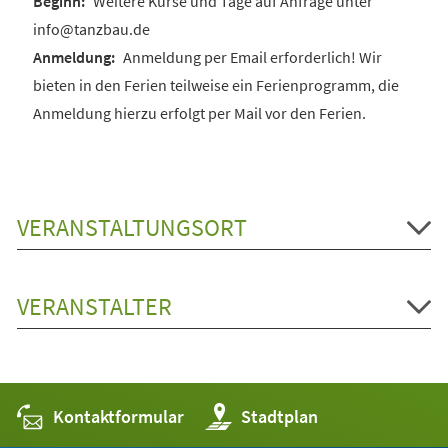
Weitere Kurse und Tage auf Anfrage unter
info@tanzbau.de
Anmeldung per Email erforderlich! Wir
bieten in den Ferien teilweise ein Ferienprogramm, die
Anmeldung hierzu erfolgt per Mail vor den Ferien.
VERANSTALTUNGSORT
VERANSTALTER
Kontaktformular
(Öffnet
Stadtplan
in