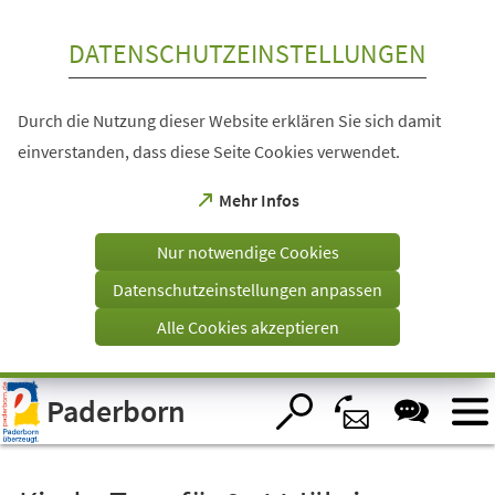
Inhalt anspringen
DATENSCHUTZEINSTELLUNGEN
Durch die Nutzung dieser Website erklären Sie sich damit
einverstanden, dass diese Seite Cookies verwendet.
(Öffnet
Mehr Infos
in
einem
Nur notwendige Cookies
neuen
Tab)
Datenschutzeinstellungen anpassen
Alle Cookies akzeptieren
Visuelle
Paderborn
Assistenzsoftware
öffnen.