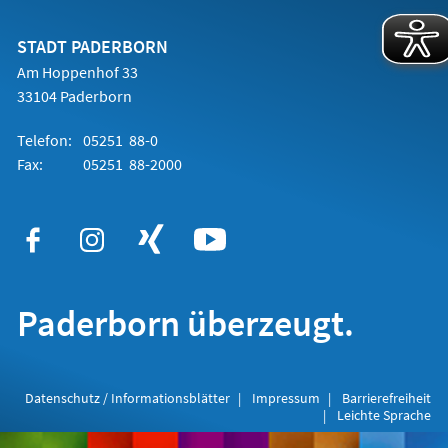
einem
neuen
Tab)
STADT PADERBORN
Am Hoppenhof 33
33104 Paderborn
Telefon:
05251 88-0
Fax:
05251 88-2000
Paderborn überzeugt.
Datenschutz / Informationsblätter
Impressum
Barrierefreiheit
Leichte Sprache