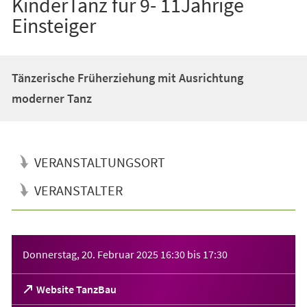
KinderTanz für 9- 11Jährige
Einsteiger
Tänzerische Früherziehung mit Ausrichtung
moderner Tanz
VERANSTALTUNGSORT
VERANSTALTER
Veranstaltungsinformationen
Donnerstag, 20. Februar 2025
16:30
bis
17:30
(Öffnet
Website TanzBau
in