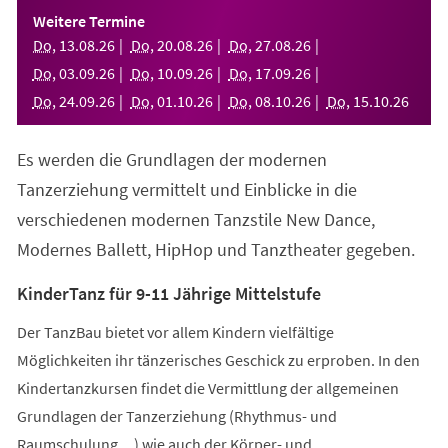
einem
Weitere Termine
neuen
Do
,
13
.
08
.
26
Do
,
20
.
08
.
26
Do
,
27
.
08
.
26
Tab)
Do
,
03
.
09
.
26
Do
,
10
.
09
.
26
Do
,
17
.
09
.
26
Do
,
24
.
09
.
26
Do
,
01
.
10
.
26
Do
,
08
.
10
.
26
Do
,
15
.
10
.
26
Es werden die Grundlagen der modernen
Tanzerziehung vermittelt und Einblicke in die
verschiedenen modernen Tanzstile New Dance,
Modernes Ballett, HipHop und Tanztheater gegeben.
KinderTanz für 9-11 Jährige Mittelstufe
Der TanzBau bietet vor allem Kindern vielfältige
Möglichkeiten ihr tänzerisches Geschick zu erproben. In den
Kindertanzkursen findet die Vermittlung der allgemeinen
Grundlagen der Tanzerziehung (Rhythmus- und
Raumschulung,...) wie auch der Körper- und