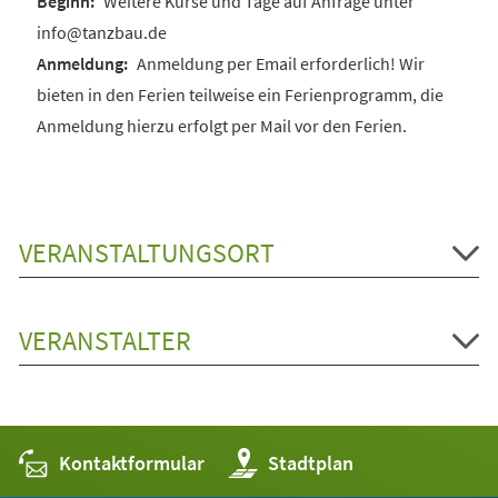
Weitere Kurse und Tage auf Anfrage unter
info@tanzbau.de
Anmeldung per Email erforderlich! Wir
bieten in den Ferien teilweise ein Ferienprogramm, die
Anmeldung hierzu erfolgt per Mail vor den Ferien.
VERANSTALTUNGSORT
VERANSTALTER
Kontaktformular
(Öffnet
Stadtplan
in