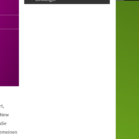
t,
 New
die
lgemeinen