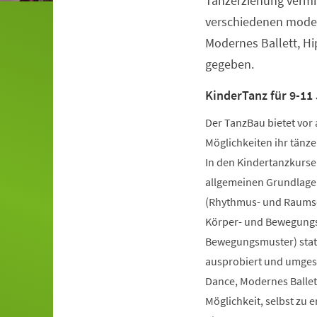
Tanzerziehung vermit
verschiedenen moder
Modernes Ballett, H
gegeben.
KinderTanz für 9-11 
Der TanzBau bietet vor 
Möglichkeiten ihr tänze
In den Kindertanzkursen
allgemeinen Grundlage
(Rhythmus- und Raumsch
Körper- und Bewegungs
Bewegungsmuster) statt
ausprobiert und umgese
Dance, Modernes Ballet
Möglichkeit, selbst zu 