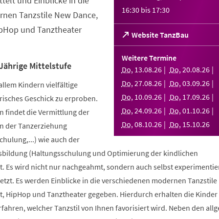
telt und Einblicke in die
16:30
bis
17:30
nen Tanzstile New Dance,
ipHop und Tanztheater
(Öffnet
Website TanzBau
in
einem
Weitere Termine
neuen
Jährige Mittelstufe
Do
,
13
.
08
.
26
Do
,
20
.
08
.
26
Tab)
Do
,
27
.
08
.
26
Do
,
03
.
09
.
26
allem Kindern vielfältige
Do
,
10
.
09
.
26
Do
,
17
.
09
.
26
risches Geschick zu erproben.
Do
,
24
.
09
.
26
Do
,
01
.
10
.
26
 findet die Vermittlung der
Do
,
08
.
10
.
26
Do
,
15
.
10
.
26
n der Tanzerziehung
ulung,...) wie auch der
bildung (Haltungsschulung und Optimierung der kindlichen
. Es wird nicht nur nachgeahmt, sondern auch selbst experimentier
tzt. Es werden Einblicke in die verschiedenen modernen Tanzstile
t, HipHop und Tanztheater gegeben. Hierdurch erhalten die Kinder 
erfahren, welcher Tanzstil von Ihnen favorisiert wird. Neben den al