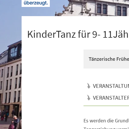
+
1
KinderTanz für 9- 11Jäh
Tänzerische Früh
VERANSTALTU
VERANSTALTE
Es werden die Grun
Veranstaltungsinformationen