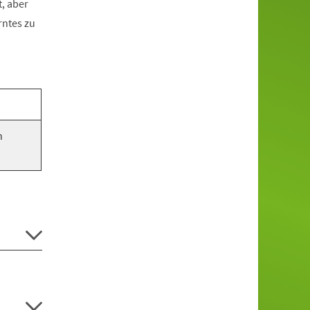
, aber
rntes zu
n
.