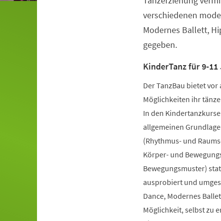
Tanzerziehung vermit
verschiedenen moder
Modernes Ballett, H
gegeben.
KinderTanz für 9-11 
Der TanzBau bietet vor 
Möglichkeiten ihr tänze
In den Kindertanzkursen
allgemeinen Grundlage
(Rhythmus- und Raumsch
Körper- und Bewegungs
Bewegungsmuster) statt
ausprobiert und umgese
Dance, Modernes Ballet
Möglichkeit, selbst zu 