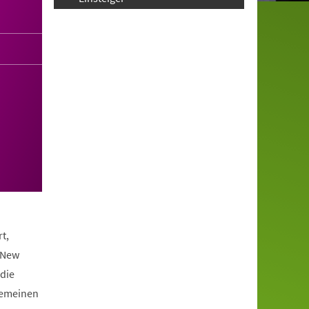
t,
 New
die
lgemeinen