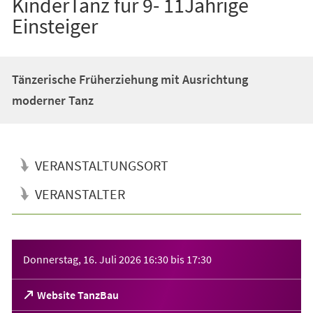
KinderTanz für 9- 11Jährige
Einsteiger
Tänzerische Früherziehung mit Ausrichtung
moderner Tanz
VERANSTALTUNGSORT
VERANSTALTER
Veranstaltungsinformationen
Donnerstag, 16. Juli 2026
16:30
bis
17:30
(Öffnet
Website TanzBau
in