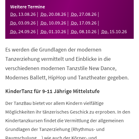
einem
Weitere Termine
neuen
Do
,
13
.
08
.
26
Do
,
20
.
08
.
26
Do
,
27
.
08
.
26
Tab)
Do
,
03
.
09
.
26
Do
,
10
.
09
.
26
Do
,
17
.
09
.
26
Do
,
24
.
09
.
26
Do
,
01
.
10
.
26
Do
,
08
.
10
.
26
Do
,
15
.
10
.
26
Es werden die Grundlagen der modernen
Tanzerziehung vermittelt und Einblicke in die
verschiedenen modernen Tanzstile New Dance,
Modernes Ballett, HipHop und Tanztheater gegeben.
KinderTanz für 9-11 Jährige Mittelstufe
Der TanzBau bietet vor allem Kindern vielfältige
Möglichkeiten ihr tänzerisches Geschick zu erproben. In den
Kindertanzkursen findet die Vermittlung der allgemeinen
Grundlagen der Tanzerziehung (Rhythmus- und
Raumschulung,...) wie auch der Körper- und