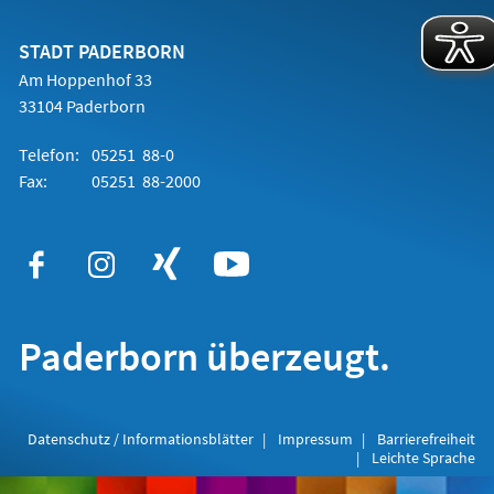
einem
neuen
Tab)
STADT PADERBORN
Am Hoppenhof 33
33104 Paderborn
Telefon:
05251 88-0
Fax:
05251 88-2000
Paderborn überzeugt.
Datenschutz / Informationsblätter
Impressum
Barrierefreiheit
Leichte Sprache