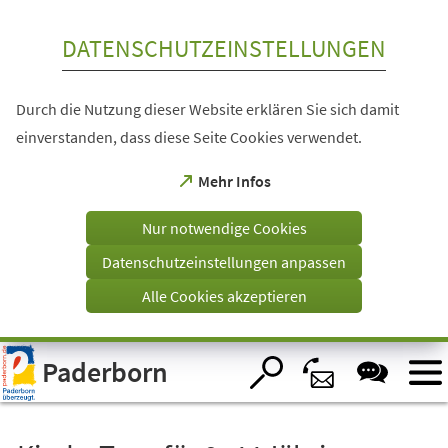
Inhalt anspringen
DATENSCHUTZEINSTELLUNGEN
Durch die Nutzung dieser Website erklären Sie sich damit
einverstanden, dass diese Seite Cookies verwendet.
(Öffnet
Mehr Infos
in
einem
Nur notwendige Cookies
neuen
Tab)
Datenschutzeinstellungen anpassen
Alle Cookies akzeptieren
Visuelle
Paderborn
Assistenzsoftware
öffnen.