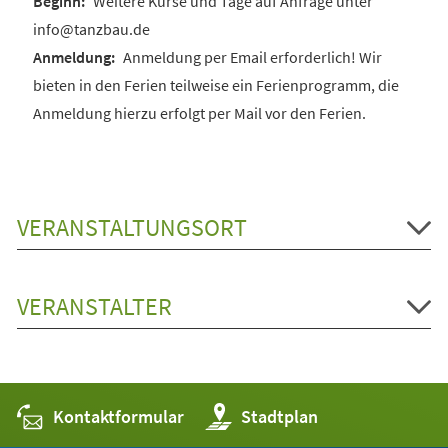
Weitere Kurse und Tage auf Anfrage unter
info@tanzbau.de
Anmeldung per Email erforderlich! Wir
bieten in den Ferien teilweise ein Ferienprogramm, die
Anmeldung hierzu erfolgt per Mail vor den Ferien.
VERANSTALTUNGSORT
VERANSTALTER
Kontaktformular
(Öffnet
Stadtplan
in