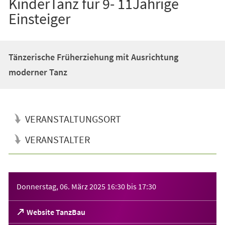
KinderTanz für 9- 11Jährige
Einsteiger
Tänzerische Früherziehung mit Ausrichtung
moderner Tanz
VERANSTALTUNGSORT
VERANSTALTER
Veranstaltungsinformationen
Donnerstag, 06. März 2025
16:30
bis
17:30
(Öffnet
Website TanzBau
in