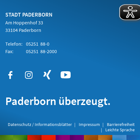
einem
neuen
Tab)
STADT PADERBORN
Am Hoppenhof 33
33104 Paderborn
Telefon:
05251 88-0
Fax:
05251 88-2000
Paderborn überzeugt.
Datenschutz / Informationsblätter
Impressum
Barrierefreiheit
Leichte Sprache