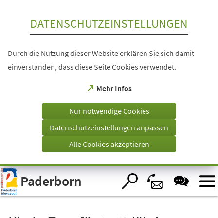
Inhalt anspringen
DATENSCHUTZEINSTELLUNGEN
Durch die Nutzung dieser Website erklären Sie sich damit
einverstanden, dass diese Seite Cookies verwendet.
(Öffnet
Mehr Infos
in
einem
Nur notwendige Cookies
neuen
Tab)
Datenschutzeinstellungen anpassen
Alle Cookies akzeptieren
Visuelle
Paderborn
Assistenzsoftware
öffnen.