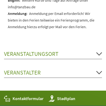
Weitere Kurse und Tage auf Anfrage unter
info@tanzbau.de
Anmeldung per Email erforderlich! Wir
bieten in den Ferien teilweise ein Ferienprogramm, die
Anmeldung hierzu erfolgt per Mail vor den Ferien.
VERANSTALTUNGSORT
VERANSTALTER
Kontaktformular
(Öffnet
Stadtplan
in