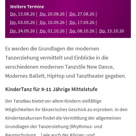
einem
Weitere Termine
neuen
Do
,
13
.
08
.
26
Do
,
20
.
08
.
26
Do
,
27
.
08
.
26
Tab)
Do
,
03
.
09
.
26
Do
,
10
.
09
.
26
Do
,
17
.
09
.
26
Do
,
24
.
09
.
26
Do
,
01
.
10
.
26
Do
,
08
.
10
.
26
Do
,
15
.
10
.
26
Es werden die Grundlagen der modernen
Tanzerziehung vermittelt und Einblicke in die
verschiedenen modernen Tanzstile New Dance,
Modernes Ballett, HipHop und Tanztheater gegeben.
KinderTanz für 9-11 Jährige Mittelstufe
Der TanzBau bietet vor allem Kindern vielfältige
Möglichkeiten ihr tänzerisches Geschick zu erproben. In den
Kindertanzkursen findet die Vermittlung der allgemeinen
Grundlagen der Tanzerziehung (Rhythmus- und
Raumschulung,...) wie auch der Körper- und