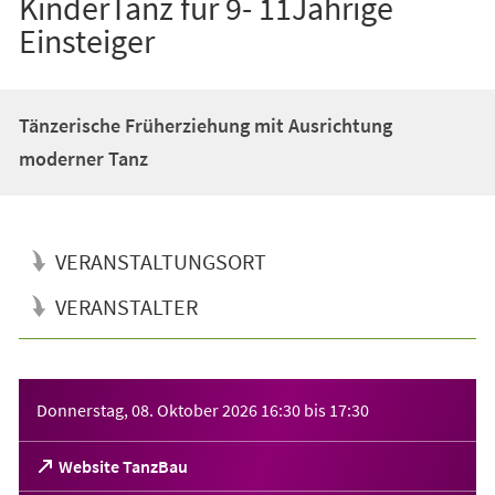
KinderTanz für 9- 11Jährige
Einsteiger
Tänzerische Früherziehung mit Ausrichtung
moderner Tanz
VERANSTALTUNGSORT
VERANSTALTER
Veranstaltungsinformationen
Donnerstag, 08. Oktober 2026
16:30
bis
17:30
(Öffnet
Website TanzBau
in