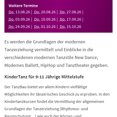
einem
Weitere Termine
neuen
Do
,
13
.
08
.
26
Do
,
20
.
08
.
26
Do
,
27
.
08
.
26
Tab)
Do
,
03
.
09
.
26
Do
,
10
.
09
.
26
Do
,
17
.
09
.
26
Do
,
24
.
09
.
26
Do
,
01
.
10
.
26
Do
,
15
.
10
.
26
Es werden die Grundlagen der modernen
Tanzerziehung vermittelt und Einblicke in die
verschiedenen modernen Tanzstile New Dance,
Modernes Ballett, HipHop und Tanztheater gegeben.
KinderTanz für 9-11 Jährige Mittelstufe
Der TanzBau bietet vor allem Kindern vielfältige
Möglichkeiten ihr tänzerisches Geschick zu erproben. In den
Kindertanzkursen findet die Vermittlung der allgemeinen
Grundlagen der Tanzerziehung (Rhythmus- und
Raumschulung,...) wie auch der Körper- und