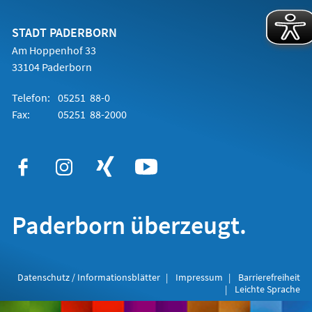
einem
neuen
Tab)
STADT PADERBORN
Am Hoppenhof 33
33104 Paderborn
Telefon:
05251 88-0
Fax:
05251 88-2000
Paderborn überzeugt.
Datenschutz / Informationsblätter
Impressum
Barrierefreiheit
Leichte Sprache