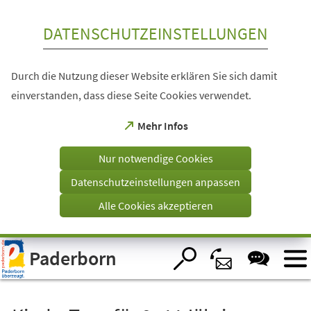
Inhalt anspringen
DATENSCHUTZEINSTELLUNGEN
Durch die Nutzung dieser Website erklären Sie sich damit
einverstanden, dass diese Seite Cookies verwendet.
(Öffnet
Mehr Infos
in
einem
Nur notwendige Cookies
neuen
Tab)
Datenschutzeinstellungen anpassen
Alle Cookies akzeptieren
Visuelle
Paderborn
Assistenzsoftware
öffnen.