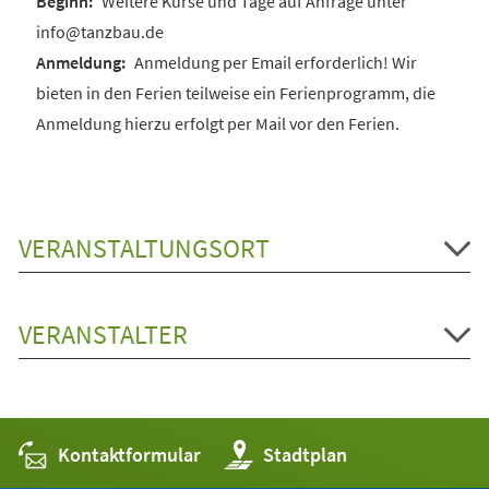
Weitere Kurse und Tage auf Anfrage unter
info@tanzbau.de
Anmeldung per Email erforderlich! Wir
bieten in den Ferien teilweise ein Ferienprogramm, die
Anmeldung hierzu erfolgt per Mail vor den Ferien.
VERANSTALTUNGSORT
VERANSTALTER
Kontaktformular
(Öffnet
Stadtplan
in