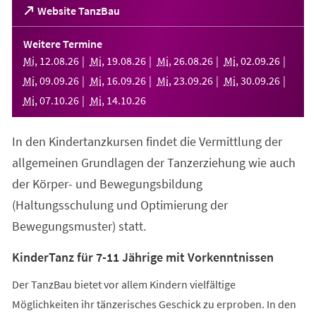
(Öffnet
Website TanzBau
in
einem
Weitere Termine
neuen
Mi
,
12
.
08
.
26
Mi
,
19
.
08
.
26
Mi
,
26
.
08
.
26
Mi
,
02
.
09
.
26
Tab)
Mi
,
09
.
09
.
26
Mi
,
16
.
09
.
26
Mi
,
23
.
09
.
26
Mi
,
30
.
09
.
26
Mi
,
07
.
10
.
26
Mi
,
14
.
10
.
26
In den Kindertanzkursen findet die Vermittlung der
allgemeinen Grundlagen der Tanzerziehung wie auch
der Körper- und Bewegungsbildung
(Haltungsschulung und Optimierung der
Bewegungsmuster) statt.
KinderTanz für 7-11 Jährige mit Vorkenntnissen
Der TanzBau bietet vor allem Kindern vielfältige
Möglichkeiten ihr tänzerisches Geschick zu erproben. In den