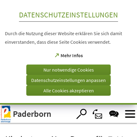
Inhalt anspringen
DATENSCHUTZEINSTELLUNGEN
Durch die Nutzung dieser Website erklären Sie sich damit
einverstanden, dass diese Seite Cookies verwendet.
(Öffnet
Mehr Infos
in
einem
Nur notwendige Cookies
neuen
Tab)
Datenschutzeinstellungen anpassen
Alle Cookies akzeptieren
Visuelle
Paderborn
Assistenzsoftware
öffnen.