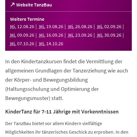
(Öffnet
Website TanzBau
in
einem
Weitere Termine
neuen
Mi
,
12
.
08
.
26
Mi
,
19
.
08
.
26
Mi
,
26
.
08
.
26
Mi
,
02
.
09
.
26
Tab)
Mi
,
09
.
09
.
26
Mi
,
16
.
09
.
26
Mi
,
23
.
09
.
26
Mi
,
30
.
09
.
26
Mi
,
07
.
10
.
26
Mi
,
14
.
10
.
26
In den Kindertanzkursen findet die Vermittlung der
allgemeinen Grundlagen der Tanzerziehung wie auch
der Körper- und Bewegungsbildung
(Haltungsschulung und Optimierung der
Bewegungsmuster) statt.
KinderTanz für 7-11 Jährige mit Vorkenntnissen
Der TanzBau bietet vor allem Kindern vielfältige
Möglichkeiten ihr tänzerisches Geschick zu erproben. In den