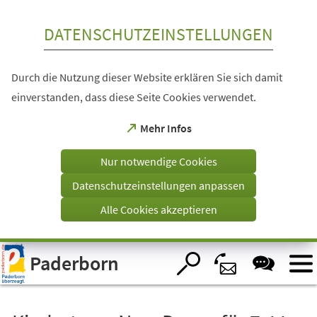
Inhalt anspringen
DATENSCHUTZEINSTELLUNGEN
Durch die Nutzung dieser Website erklären Sie sich damit
einverstanden, dass diese Seite Cookies verwendet.
(Öffnet
Mehr Infos
in
einem
Nur notwendige Cookies
neuen
Tab)
Datenschutzeinstellungen anpassen
Alle Cookies akzeptieren
Visuelle
Paderborn
Assistenzsoftware
öffnen.