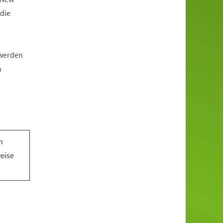
die
 werden
n
n
n
weise