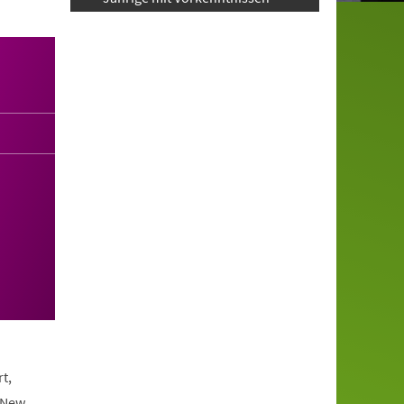
t,
 New