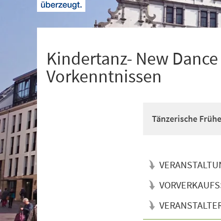
+
1
Kindertanz- New Dance f
Vorkenntnissen
Tänzerische Früh
VERANSTALTU
VORVERKAUFS
VERANSTALTE