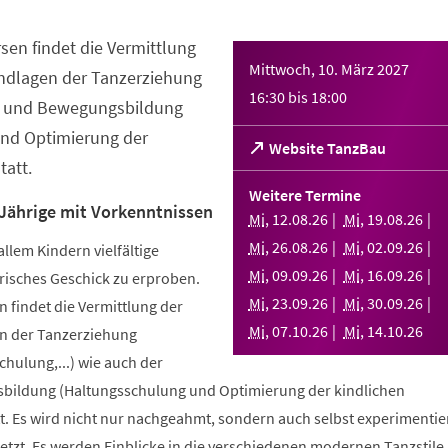
sen findet die Vermittlung
Mittwoch, 10. März 2027
ndlagen der Tanzerziehung
16:30
bis
18:00
- und Bewegungsbildung
nd Optimierung der
(Öffnet
Website TanzBau
att.
in
einem
Weitere Termine
neuen
 Jährige mit Vorkenntnissen
Mi
,
12
.
08
.
26
Mi
,
19
.
08
.
26
Tab)
Mi
,
26
.
08
.
26
Mi
,
02
.
09
.
26
allem Kindern vielfältige
Mi
,
09
.
09
.
26
Mi
,
16
.
09
.
26
risches Geschick zu erproben.
Mi
,
23
.
09
.
26
Mi
,
30
.
09
.
26
 findet die Vermittlung der
Mi
,
07
.
10
.
26
Mi
,
14
.
10
.
26
n der Tanzerziehung
ulung,...) wie auch der
bildung (Haltungsschulung und Optimierung der kindlichen
. Es wird nicht nur nachgeahmt, sondern auch selbst experimentier
tzt. Es werden Einblicke in die verschiedenen modernen Tanzstile