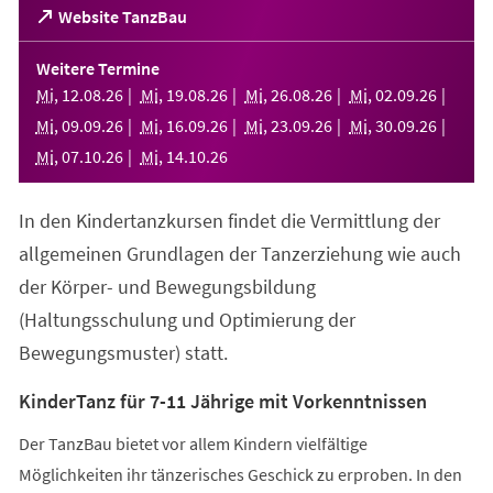
(Öffnet
Website TanzBau
in
einem
Weitere Termine
neuen
Mi
,
12
.
08
.
26
Mi
,
19
.
08
.
26
Mi
,
26
.
08
.
26
Mi
,
02
.
09
.
26
Tab)
Mi
,
09
.
09
.
26
Mi
,
16
.
09
.
26
Mi
,
23
.
09
.
26
Mi
,
30
.
09
.
26
Mi
,
07
.
10
.
26
Mi
,
14
.
10
.
26
In den Kindertanzkursen findet die Vermittlung der
allgemeinen Grundlagen der Tanzerziehung wie auch
der Körper- und Bewegungsbildung
(Haltungsschulung und Optimierung der
Bewegungsmuster) statt.
KinderTanz für 7-11 Jährige mit Vorkenntnissen
Der TanzBau bietet vor allem Kindern vielfältige
Möglichkeiten ihr tänzerisches Geschick zu erproben. In den