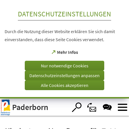
Inhalt anspringen
DATENSCHUTZEINSTELLUNGEN
Durch die Nutzung dieser Website erklären Sie sich damit
einverstanden, dass diese Seite Cookies verwendet.
(Öffnet
Mehr Infos
in
einem
Nur notwendige Cookies
neuen
Tab)
Datenschutzeinstellungen anpassen
Alle Cookies akzeptieren
Visuelle
Paderborn
Assistenzsoftware
öffnen.